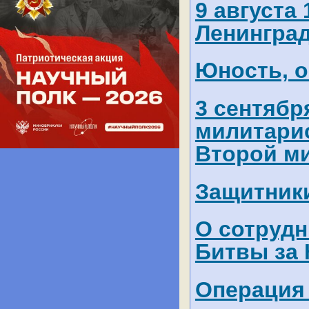
9 августа
Ленингра
Юность, 
3 сентябр
милитарис
Второй м
Защитник
О сотрудн
Битвы за 
Операция