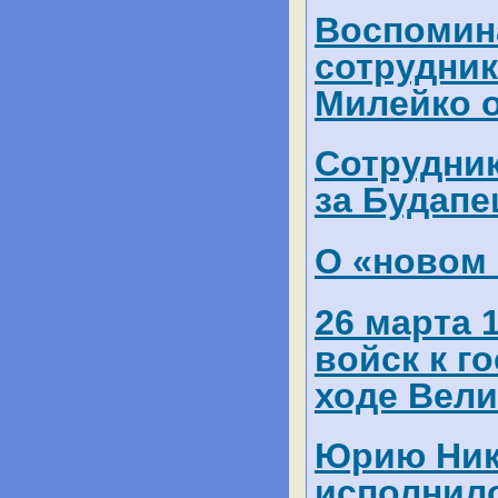
Воспомина
сотрудник
Милейко о
Сотрудник
за Будапе
О «новом
26 марта 
войск к г
ходе Вел
Юрию Ник
исполнило