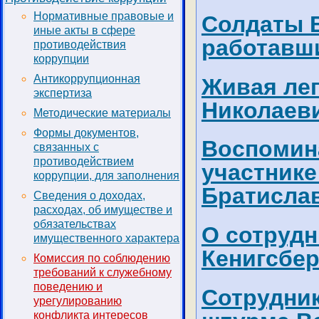
Нормативные правовые и
Солдаты 
иные акты в сфере
работавш
противодействия
коррупции
Антикоррупционная
Живая ле
экспертиза
Николаев
Методические материалы
Формы документов,
Воспомина
связанных с
противодействием
участнике
коррупции, для заполнения
Братисла
Сведения о доходах,
расходах, об имуществе и
обязательствах
О сотруд
имущественного характера
Кенигсбер
Комиссия по соблюдению
требований к служебному
поведению и
Сотрудник
урегулированию
конфликта интересов