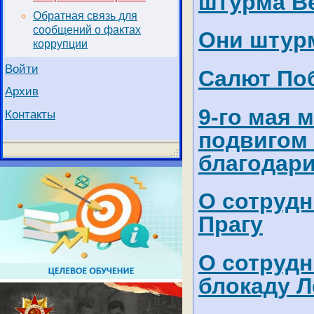
штурма В
Обратная связь для
сообщений о фактах
Они штурм
коррупции
Войти
Салют Поб
Архив
9-го мая 
Контакты
подвигом 
благодари
О сотруд
Прагу
О сотруд
блокаду Л