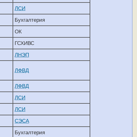
ЛСИ
Бухгалтерия
ОК
ГСХИВС
ЛНЭП
ЛФВД
ЛФВД
ЛСИ
ЛСИ
СЭСА
Бухгалтерия