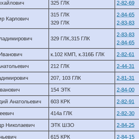
ихайлович
325 ГЛК
2-82-69
315 ГЛК
2-84-65
ир Карлович
329 ГЛК
2-83-83
2-83-83
Владимирович
329 ГЛК,315 ГЛК
2-84-65
Иванович
к.102 КМП, к.316Б ГЛК
2-82-61
Анатольевич
212 ГЛК
2-44-31
ладимирович
207, 103 ГЛК
2-81-31
Иванович
154 ЭТК
2-84-00
дий Анатольевич
603 КРК
2-82-91
еевич
414а ГЛК
2-82-30
др Николаевич
ЭТК ШЗО
2-84-25
ньевич
615 КРК
2-84-15