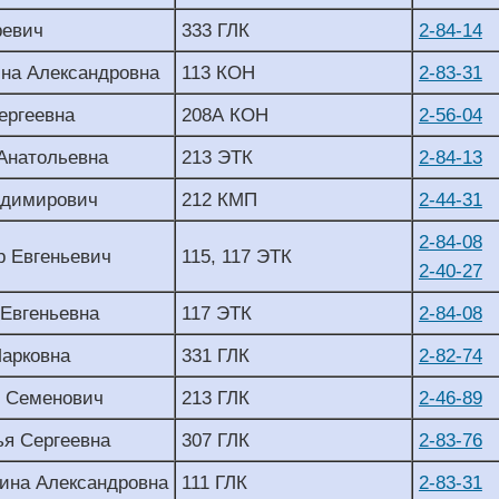
ревич
333 ГЛК
2-84-14
на Александровна
113 КОН
2-83-31
ергеевна
208А КОН
2-56-04
Анатольевна
213 ЭТК
2-84-13
адимирович
212 КМП
2-44-31
2-84-08
р Евгеньевич
115, 117 ЭТК
2-40-27
 Евгеньевна
117 ЭТК
2-84-08
арковна
331 ГЛК
2-82-74
р Семенович
213 ГЛК
2-46-89
я Сергеевна
307 ГЛК
2-83-76
ина Александровна
111 ГЛК
2-83-31