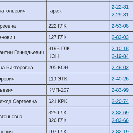
2-22-81
натольевич
гараж
2-29-81
реевна
222 ГЛК
2-53-08
енович
127 ГЛК
2-82-03
319Б ГЛК
2-10-18
антин Геннадьевич
КОН
2-19-84
на Викторовна
205 КОН
2-48-02
оревич
119 ЭТК
2-40-26
ньевич
КМП-207
2-83-99
ежда Сергеевна
621 КРК
2-20-74
325 ГЛК
2-82-69
вгеньевна
326 ГЛК
2-83-66
нович
107 ГЛК
2-82-19