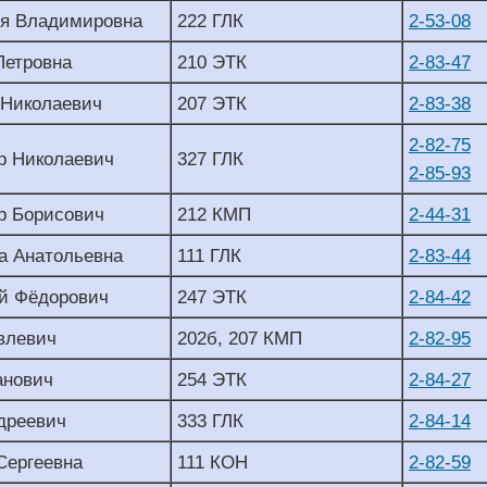
ия Владимировна
222 ГЛК
2-53-08
Петровна
210 ЭТК
2-83-47
 Николаевич
207 ЭТК
2-83-38
2-82-75
р Николаевич
327 ГЛК
2-85-93
р Борисович
212 КМП
2-44-31
а Анатольевна
111 ГЛК
2-83-44
й Фёдорович
247 ЭТК
2-84-42
влевич
202б, 207 КМП
2-82-95
анович
254 ЭТК
2-84-27
дреевич
333 ГЛК
2-84-14
Сергеевна
111 КОН
2-82-59