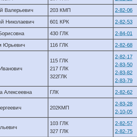
ий Валерьевич
203 КМП
2-82-06
ий Николаевич
601 КРК
2-82-53
Борисовна
430 ГЛК
2-84-01
м Юрьевич
116 ГЛК
2-82-68
2-82-17
115 ГЛК
2-83-50
 Иванович
217 ГЛК
2-83-82
322ГЛК
2-83-79
а Алексеевна
ГЛК
2-82-62
2-83-28
ергеевич
202КМП
2-10-05
103 ГЛК
2-82-57
ильевич
327 ГЛК
2-82-75