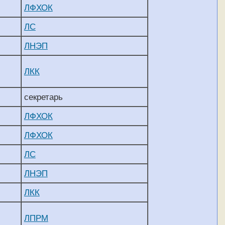
ЛФХОК
ЛС
ЛНЭП
ЛКК
секретарь
ЛФХОК
ЛФХОК
ЛС
ЛНЭП
ЛКК
ЛПРМ