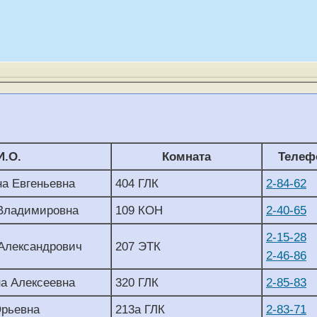
И.О.
Комната
Телеф
а Евгеньевна
404 ГЛК
2-84-62
 Владимировна
109 КОН
2-40-65
2-15-28
Александрович
207 ЭТК
2-46-86
на Алексеевна
320 ГЛК
2-85-83
Юрьевна
213а ГЛК
2-83-71