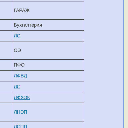
ГАРАЖ
Бухгалтерия
ЛС
ОЭ
ПФО
ЛФВД
ЛС
ЛФХОК
ЛНЭП
ЛСПП