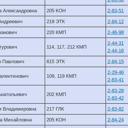
а Александровна
205 КОН
2-83-51
Андреевич
219 ЭТК
2-84-12
ванович
220 КМП
2-46-98
2-44-31
турович
114, 117, 212 КМП
2-44-16
р Павлович
615 ЭТК
2-84-15
2-29-46
Валентинович
109, 119 КМП
2-83-41
2-83-28
Анатольевич
202 КМП
2-83-42
я Владимировна
217 ГЛК
2-83-82
а Михайловна
205 КОН
2-84-24