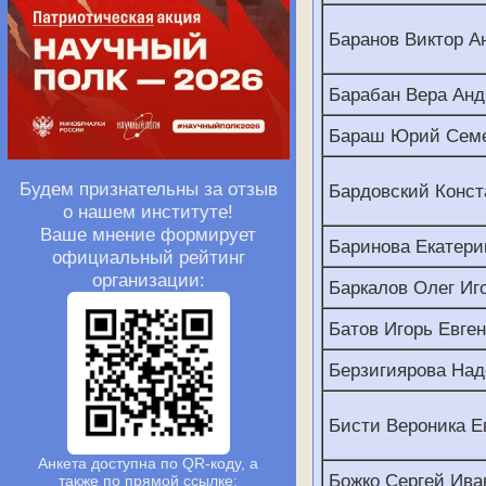
Баранов Виктор А
Барабан Вера Анд
Бараш Юрий Сем
Будем признательны за отзыв
Бардовский Конст
о нашем институте!
Ваше мнение формирует
Баринова Екатери
официальный рейтинг
организации:
Баркалов Олег Иг
Батов Игорь Евге
Берзигиярова Над
Бисти Вероника Е
Анкета доступна по QR-коду, а
Божко Сергей Ива
также по прямой ссылке: