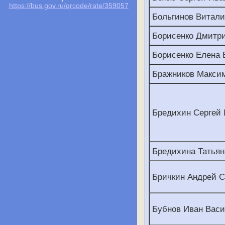
https://bus.gov.ru/qrcode/rate/359057
Больгинов Витал
Борисенко Дмитр
Борисенко Елена 
Бражников Макси
Бредихин Сергей
Бредихина Татьян
Бричкин Андрей С
Бубнов Иван Вас