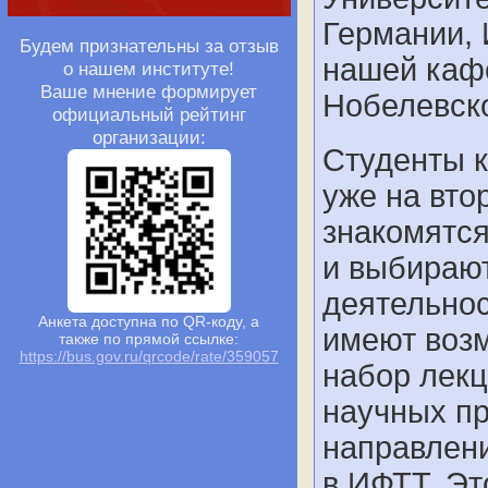
Германии, 
Будем признательны за отзыв
нашей каф
о нашем институте!
Ваше мнение формирует
Нобелевско
официальный рейтинг
организации:
Студенты 
уже на вто
знакомятся
и выбираю
деятельнос
Анкета доступна по QR-коду, а
имеют воз
также по прямой ссылке:
https://bus.gov.ru/qrcode/rate/359057
набор лекц
научных п
направлен
в ИФТТ. Эт