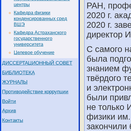
РАН, профе
центры
Кафедра физики
2020 г. ак
конденсированных сред
2020 г. за
ВШЭ
директор И
Кафедра Астраханского
государственного
университета
С самого н
Целевое обучение
была подго
ДИССЕРТАЦИОННЫЙ СОВЕТ
знанием ф
БИБЛИОТЕКА
твёрдого т
ЖУРНАЛЫ
и электрон
Противодействие коррупции
были прив
Войти
не только 
Архив
физики им.
Контакты
закончили 