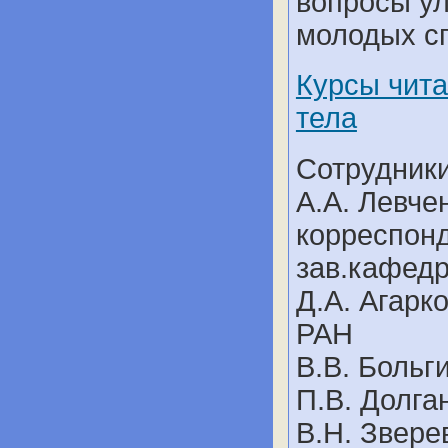
вопросы у
молодых с
Курсы чита
тела
Сотрудник
А.А. Левчен
корреспон
зав.кафед
Д.А. Агарко
РАН
В.В. Больги
П.В. Долган
В.Н. Зверев