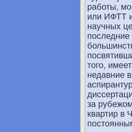
работы, мо
или ИФТТ 
научных це
последние 
большинств
посвятивши
того, имее
недавние 
аспирантур
диссертаци
за рубежом
квартир в 
постоянны