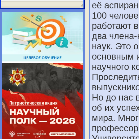
её аспиран
100 челове
работают в
два члена-
наук. Это 
основным 
научного к
Проследить
выпускнико
Но до нас 
об их успе
мира. Мно
профессор
Университе