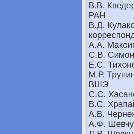
В.В. Кведе
РАН
В.Д. Кулако
корреспон
А.А. Максим
С.В. Симоно
Е.С. Тихоно
М.Р. Труни
ВШЭ
С.С. Хасано
В.С. Храпай
А.В. Чернен
А.Ф. Шевчун
Д.В. Шовкун