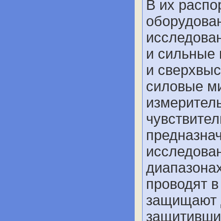
В их распо
оборудован
исследован
и сильные 
и сверхвыс
силовые м
измерител
чувствите
предназна
исследован
диапазонах
проводят в
защищают 
защитившие