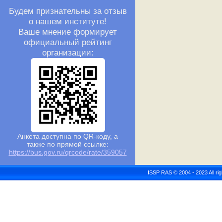
Будем признательны за отзыв
о нашем институте!
Ваше мнение формирует
официальный рейтинг
организации:
Анкета доступна по QR-коду, а
также по прямой ссылке:
https://bus.gov.ru/qrcode/rate/359057
ISSP RAS © 2004 - 2023 All r