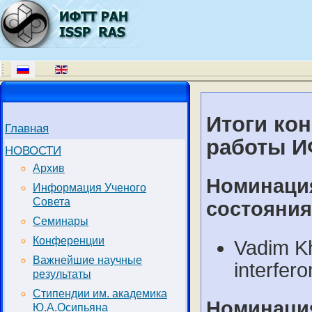
Итоги ко
Главная
работы И
НОВОСТИ
Архив
Номинаци
Информация Ученого
Совета
состояния
Семинары
Конференции
Vadim K
Важнейшие научные
interfer
результаты
Стипендии им. академика
Номинаци
Ю.А.Осипьяна