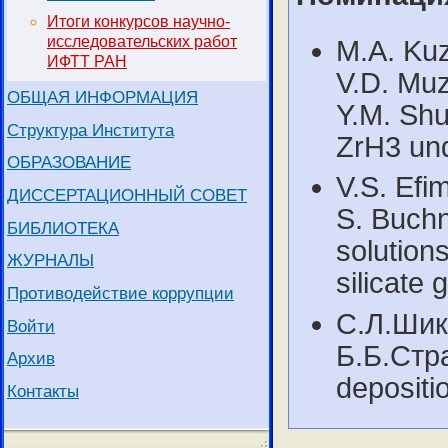
Итоги конкурсов научно-
исследовательских работ
M.A. Kuz
ИФТТ РАН
V.D. Muz
ОБЩАЯ ИНФОРМАЦИЯ
Y.M. Shu
Структура Института
ZrH3 und
ОБРАЗОВАНИЕ
V.S. Efi
ДИССЕРТАЦИОННЫЙ СОВЕТ
S. Buchn
БИБЛИОТЕКА
solution
ЖУРНАЛЫ
silicate 
Противодействие коррупции
С.Л.Шик
Войти
Б.Б.Стр
Архив
depositi
Контакты