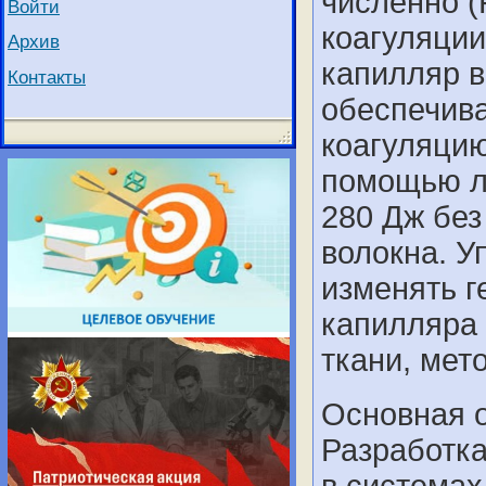
численно (Р
Войти
коагуляци
Архив
капилляр в
Контакты
обеспечив
коагуляцию
помощью л
280 Дж без
волокна. 
изменять г
капилляра 
ткани, мет
Основная о
Разработка