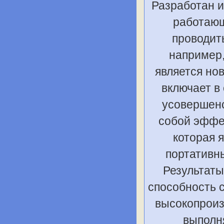
Разработан и
работающ
проводить
например,
является но
включает в
усовершенс
собой эффе
которая 
портативн
Результат
способность 
высокопроиз
выполн