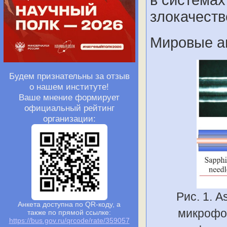
в системах
злокачеств
Мировые ан
Будем признательны за отзыв
о нашем институте!
Ваше мнение формирует
официальный рейтинг
организации:
Рис. 1. 
Анкета доступна по QR-коду, а
микрофок
также по прямой ссылке:
https://bus.gov.ru/qrcode/rate/359057