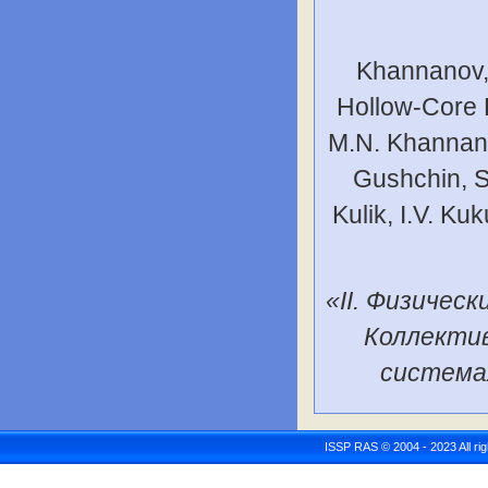
Khannanov, 
Hollow-Core 
M.N. Khannanov
Gushchin, S.
Kulik, I.V. Ku
«II. Физичес
Коллектив
система
ISSP RAS © 2004 - 2023 All r