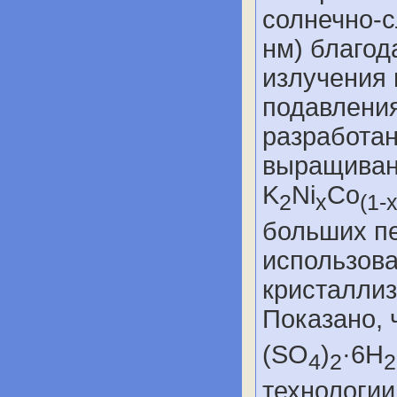
солнечно-с
нм) благо
излучения 
подавлени
разработан
выращиван
K
Ni
Co
2
x
(1-x
больших пе
использов
кристаллиз
Показано, 
(SO
)
·6H
4
2
2
технологии