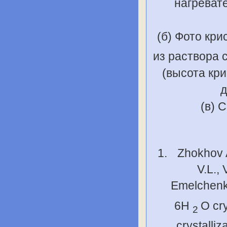
нагреват
(б) Фото кри
из раствора 
(высота кри
д
(в) 
Zhokhov 
V.L.,
Emelchenk
6H
O cr
2
crystalliz