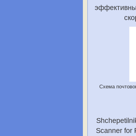
эффективны
ско
Схема почтовог
Shchepetilni
Scanner for 