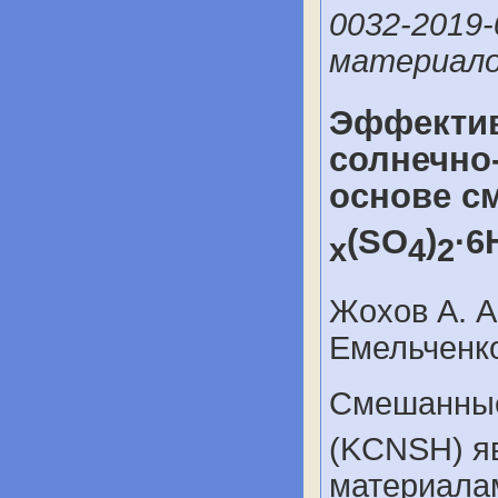
0032-2019-
материало
Эффектив
солнечно-
основе с
(SO
)
·6
x
4
2
Жохов А. А.
Емельченко
Смешанные
(KCNSH) я
материала