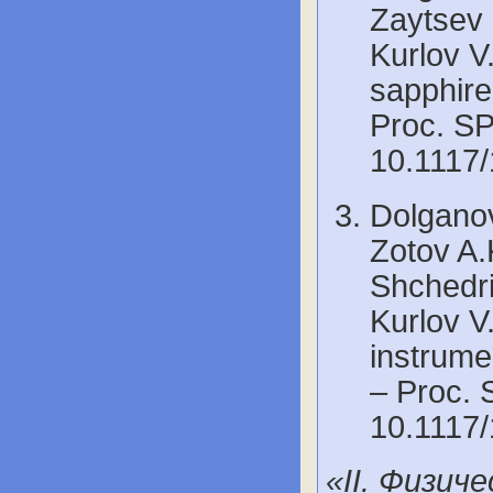
Zaytsev 
Kurlov V
sapphire 
Proc. SP
10.1117
Dolganov
Zotov A.
Shchedri
Kurlov V
instrume
– Proc. 
10.1117
«II. Физич