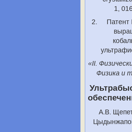
1, 01
Патент 
выра
кобал
ультрафио
«II. Физичес
Физика и 
Ультрабы
обеспечен
А.В. Щепет
Цыдынжапов,