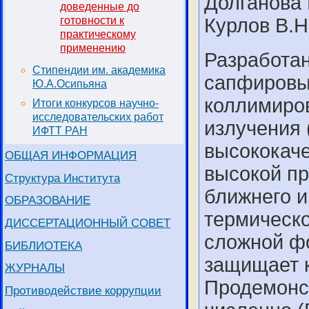
Долганова 
доведенные до
Курлов В.Н
готовности к
практическому
применению
Разработа
Стипендии им. академика
сапфировы
Ю.А.Осипьяна
коллимиров
Итоги конкурсов научно-
исследовательских работ
излучения 
ИФТТ РАН
высококаче
ОБЩАЯ ИНФОРМАЦИЯ
высокой пр
Структура Института
ближнего и
ОБРАЗОВАНИЕ
термическо
ДИССЕРТАЦИОННЫЙ СОВЕТ
сложной ф
БИБЛИОТЕКА
защищает 
ЖУРНАЛЫ
Продемонс
Противодействие коррупции