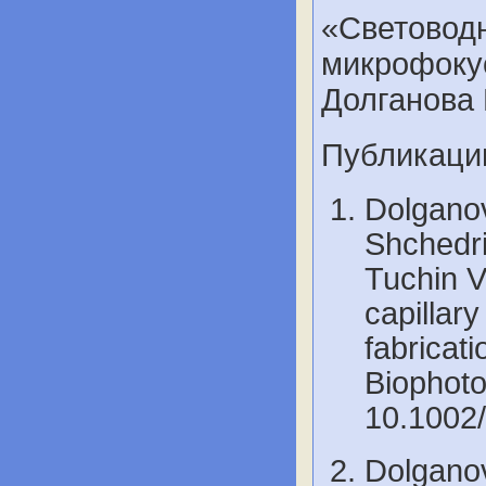
«Световод
микрофокус
Долганова 
Публикаци
Dolganov
Shchedri
Tuchin V
capillar
fabricati
Biophoto
10.1002
Dolganov