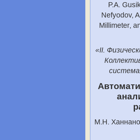
P.A. Gusi
Nefyodov, A.
Millimeter, 
«II. Физичес
Коллектив
система
Автомати
анал
р
М.Н. Ханнанов