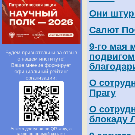
Они штур
Салют Поб
9-го мая
Будем признательны за отзыв
подвигом
о нашем институте!
благодар
Ваше мнение формирует
официальный рейтинг
организации:
О сотруд
Прагу
О сотруд
блокаду 
Анкета доступна по QR-коду, а
также по прямой ссылке: