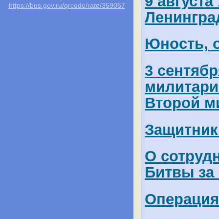
9 августа
https://bus.gov.ru/qrcode/rate/359057
Ленингра
Юность, 
3 сентябр
милитари
Второй м
Защитник
О сотруд
Битвы за
Операция