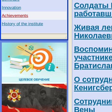
Солдаты 
Innovation
работавш
Achievements
History of the institute
Живая ле
Николаев
Воспомин
участник
Братисл
О сотруд
Кенигсбе
Сотрудни
Вены