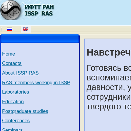
Навстреч
Home
Contacts
Готовясь в
About ISSP RAS
вспоминае
RAS members working in ISSP
давности, 
Laboratories
сотрудники
Education
твердого т
Postgraduate studies
Conferences
Seminars