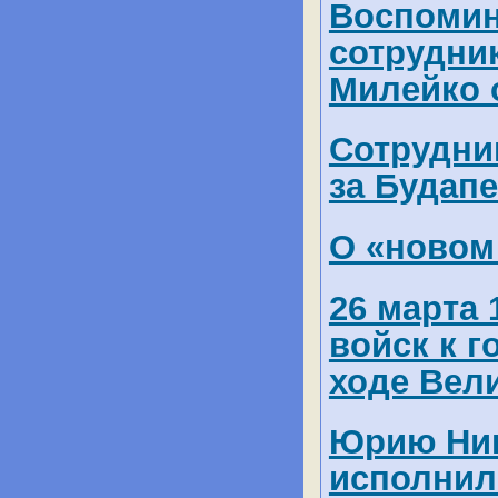
Воспомин
сотрудни
Милейко 
Сотрудни
за Будап
О «новом
26 марта 
войск к 
ходе Вел
Юрию Ник
исполнило