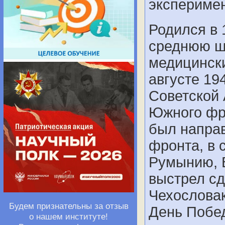
эксперимен
Родился в 
среднюю ш
медицински
августе 19
Советской 
Южного фро
был напра
фронта, в 
Румынию, 
выстрел сд
Чехословак
Будем признательны за отзыв
День Побед
о нашем институте!