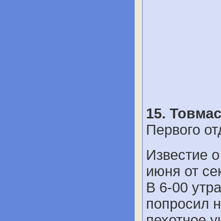
15. Товма
Первого о
Известие о
июня от се
В 6-00 утр
попросил н
пехотное у