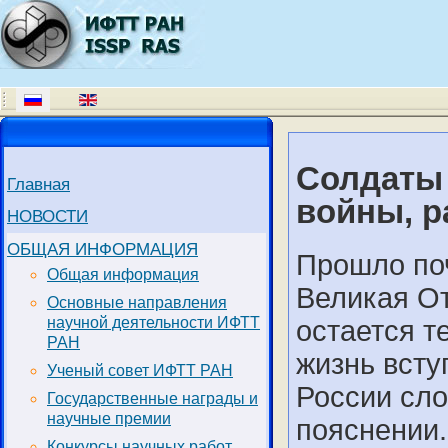
Солдаты
Главная
войны, р
НОВОСТИ
ОБЩАЯ ИНФОРМАЦИЯ
Прошло поч
Общая информация
Великая От
Основные направления
научной деятельности ИФТТ
остается т
РАН
жизнь всту
Ученый совет ИФТТ РАН
России сло
Государственные награды и
научные премии
пояснении.
Конкурсы научных работ