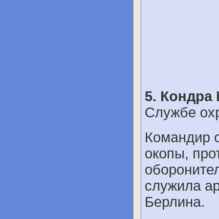
5. Кондра
Службе ох
Командир о
окопы, про
обороните
служила а
Берлина.