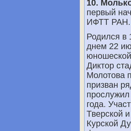
10. Мольк
первый нач
ИФТТ РАН.
Родился в 
днем 22 ию
юношеской
Диктор ста
Молотова п
призван ря
прослужил 
года. Учас
Тверской и
Курской Ду