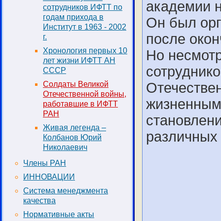
академии н
сотрудников ИФТТ по
годам прихода в
Он был орг
Институт в 1963 - 2002
после окон
г.
Хронология первых 10
Но несмотр
лет жизни ИФТТ АН
сотруднико
СССР
Солдаты Великой
Отечестве
Отечественной войны,
жизненным 
работавшие в ИФТТ
РАН
становлени
Живая легенда –
различных 
Колбанов Юрий
Николаевич
Члены РАН
ИННОВАЦИИ
Система менеджмента
качества
Нормативные акты