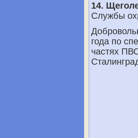
14. Щегол
Службы ох
Доброволь
года по сп
частях ПВО
Сталинград