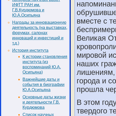
напоминани
ИФТТ РАН им.
Г.В.Курдюмова и
обрушившей
Ю.А.Осипьяна
вместе с т
Награды за инновационную
деятельность (на выставках,
беспримерн
форумах, салонах
Великая От
инноваций и инвестиций и
т.д.)
кровопроли
История института
мировой ис
К истории становления
института (из
наших граж
воспоминаний Ю.А.
лишениям,
Осипьяна)
города и с
Важнейшие даты и
события в биографии
прошла чер
Ю.А.Осипьяна
Основные даты жизни
В этом год
и деятельности Г.В.
Курдюмова
твердого т
Список научных