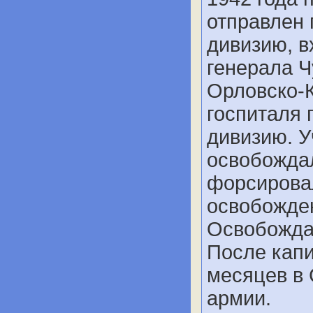
отправлен 
дивизию, в
генерала Ч
Орловско-К
госпиталя 
дивизию. У
освобождал
форсировал
освобожден
Освобождал
После капи
месяцев в 
армии.