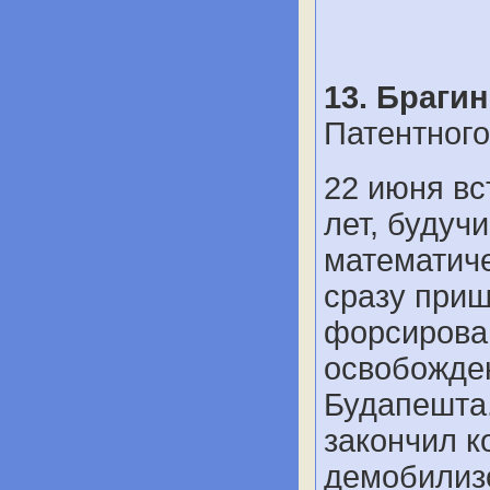
13. Браги
Патентного
22 июня вс
лет, будуч
математиче
сразу приш
форсирован
освобожде
Будапешта.
закончил к
демобилизо