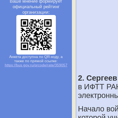
Ваше мнение формирует
официальный рейтинг
организации:
Анкета доступна по QR-коду, а
также по прямой ссылке:
https://bus.gov.ru/qrcode/rate/359057
2. Сергее
в ИФТТ РА
электронны
Начало вой
которой уч