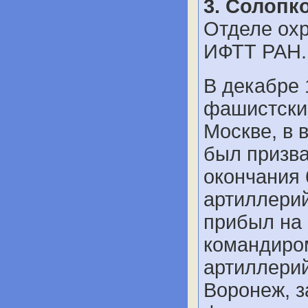
3. Солопк
Отделе охр
ИФТТ РАН.
В декабре 
фашистские
Москве, в 
был призва
окончания 
артиллерий
прибыл на
командиро
артиллерий
Воронеж, з