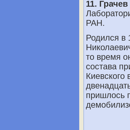
11. Граче
Лаборатор
РАН.
Родился в 
Николаевич
то время о
состава пр
Киевского 
двенадцать
пришлось п
демобилизо