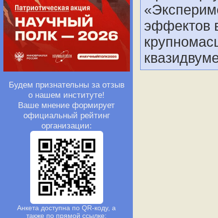
«Эксперим
эффектов 
крупномасш
квазидвуме
Будем признательны за отзыв
о нашем институте!
Ваше мнение формирует
официальный рейтинг
организации:
Анкета доступна по QR-коду, а
также по прямой ссылке: