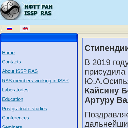
Стипенди
Home
В 2019 год
Contacts
присудила
About ISSP RAS
Ю.А.Осип
RAS members working in ISSP
Кайсину Б
Laboratories
Артуру Ва
Education
Postgraduate studies
Поздравля
Conferences
дальнейши
Seminars