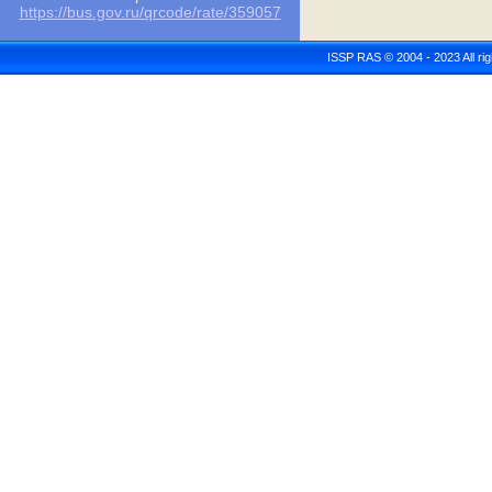
https://bus.gov.ru/qrcode/rate/359057
ISSP RAS © 2004 - 2023 All r