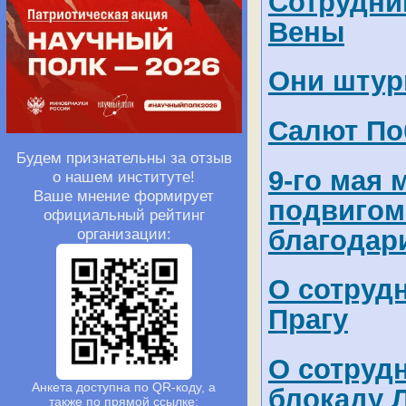
Сотрудни
Вены
Они штур
Салют Поб
Будем признательны за отзыв
9-го мая
о нашем институте!
Ваше мнение формирует
подвигом
официальный рейтинг
благодар
организации:
О сотруд
Прагу
О сотруд
Анкета доступна по QR-коду, а
блокаду 
также по прямой ссылке: