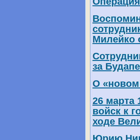
Операция
Воспомин
сотрудни
Милейко 
Сотрудни
за Будап
О «новом
26 марта 
войск к 
ходе Вел
Юрию Ник