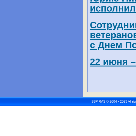
исполнило
Сотрудни
ветерано
с Днем П
22 июня –
ISSP RAS © 2004 - 2023 All r