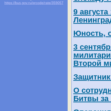
https://bus.gov.ru/qrcode/rate/359057
9 августа
Ленингра
Юность, 
3 сентябр
милитари
Второй м
Защитник
О сотруд
Битвы за