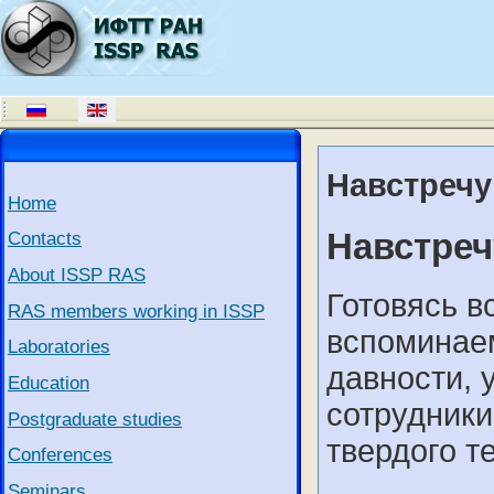
Навстречу
Home
Навстреч
Contacts
About ISSP RAS
Готовясь в
RAS members working in ISSP
вспоминае
Laboratories
давности, 
Education
сотрудники
Postgraduate studies
твердого т
Conferences
Seminars