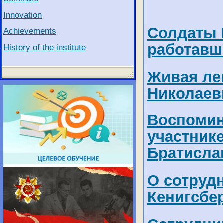
Innovation
Солдаты 
Achievements
работавш
History of the institute
Живая ле
Николаев
Воспомин
участник
Братисл
О сотруд
Кенигсбе