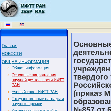
Основные
Главная
деятельн
НОВОСТИ
государс
ОБЩАЯ ИНФОРМАЦИЯ
учрежден
Общая информация
твердого
Основные направления
научной деятельности ИФТТ
Российск
РАН
(приказ 
Ученый совет ИФТТ РАН
Государственные награды и
образова
научные премии
№857 от 6
Конкурсы научных работ