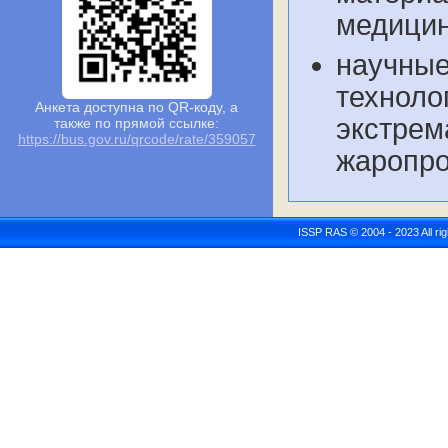
медицин
научные
техноло
Анкета доступна по QR-коду, а
экстрем
также по прямой ссылке:
https://bus.gov.ru/qrcode/rate/359057
жаропроч
ISSP RAS © 2004 - 2023 All r