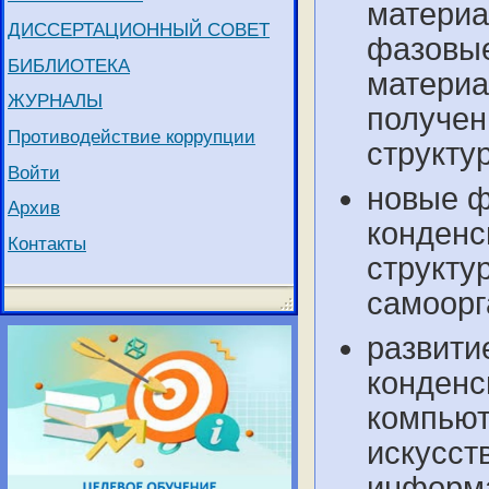
материа
ДИССЕРТАЦИОННЫЙ СОВЕТ
фазовые
БИБЛИОТЕКА
материа
ЖУРНАЛЫ
получен
Противодействие коррупции
структур
Войти
новые ф
Архив
конденс
Контакты
структу
самоорг
развити
конденс
компьют
искусст
информа