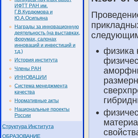
ИФТТ РАН им.
Г.В.Курдюмова и
Проведени
Ю.А.Осипьяна
прикладны
Награды за инновационную
деятельность (на выставках,
следующим
форумах, салонах
инноваций и инвестиций и
физика 
т.д.)
физичес
История института
аморфны
Члены РАН
ИННОВАЦИИ
размерн
Система менеджмента
сверхпр
качества
гибридн
Нормативные акты
Национальные проекты
физичес
России
материа
Структура Института
свойств
ОБРАЗОВАНИЕ