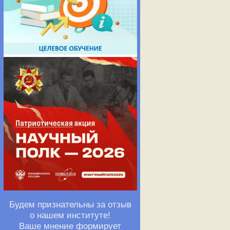
Другим важнейшим
режиме вигнеровск
ультраквантовом п
переход, связанны
рекомбинации дву
была установлена 
которая называлас
кристаллизации".
Последние несколь
несколько новых э
оптического детек
ядерного магнитно
компенсировать эл
возбуждений в ква
циклотронного рез
Будем признательны за отзыв
которые ответстве
о нашем институте!
Кукушкина - обнар
Ваше мнение формирует