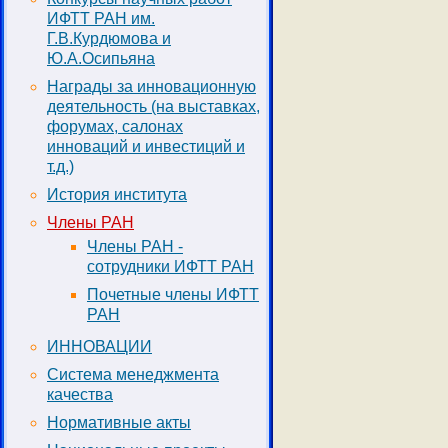
ИФТТ РАН им.
Г.В.Курдюмова и
Ю.А.Осипьяна
Награды за инновационную
деятельность (на выставках,
форумах, салонах
инноваций и инвестиций и
т.д.)
История института
Члены РАН
Члены РАН -
сотрудники ИФТТ РАН
Игорь Владимирови
Почетные члены ИФТТ
РАН
международных и ро
Черноголовка и по
ИННОВАЦИИ
И.В. Кукушкин пос
Система менеджмента
аспирантом, научн
качества
ИФТТ РАН заведующ
Нормативные акты
40 лет назад с ис