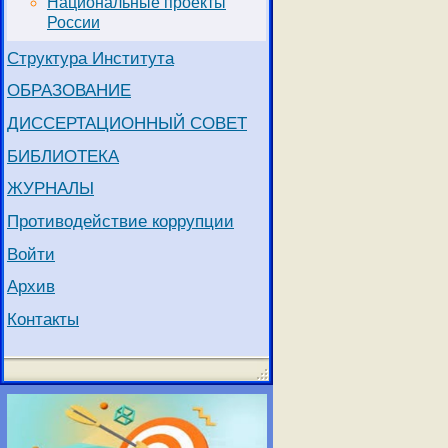
Национальные проекты
России
и Si. Он был перв
жидкость становит
Структура Института
молекул в Ge и из
ОБРАЗОВАНИЕ
проявление кванто
ДИССЕРТАЦИОННЫЙ СОВЕТ
Эти работы состав
БИБЛИОТЕКА
После защиты канд
ЖУРНАЛЫ
систем. Он предло
Противодействие коррупции
двумерных электро
получил стипендию
Войти
Клауса фон Клитци
Архив
быстро получил це
Контакты
электронов в усло
Холла, наблюдающе
метод разрешенной
дробном квантовом