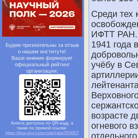
Среди тех 
освобожде
ИФТТ РАН
1941 года 
Будем признательны за отзыв
о нашем институте!
доброволь
Ваше мнение формирует
учёбу в Се
официальный рейтинг
организации:
артиллерии
лейтенанта
Верховног
сержантско
возрасте д
Анкета доступна по QR-коду, а
огневого в
также по прямой ссылке:
https://bus.gov.ru/qrcode/rate/359057
отдельного