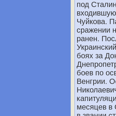
под Сталин
входившую 
Чуйкова. П
сражении н
ранен. Посл
Украинский
боях за До
Днепропетр
боев по ос
Венгрии. 
Николаевич
капитуляци
месяцев в
в звании с