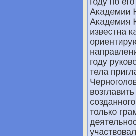
году по ег
Академии 
Академия К
известна к
ориентиру
направлени
году руков
тела пригл
Черноголов
возглавить
созданного
только гра
деятельнос
участвовал