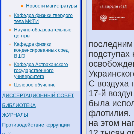
Новости магистратуры
Кафедра физики твердого
тела МФТИ
Научно-образовательные
центры
последним 
Кафедра физики
конденсированных сред
подступах 
ВШЭ
освобожден
Кафедра Астраханского
государственного
Украинског
университета
С воздуха 
Целевое обучение
17-й возду
ДИССЕРТАЦИОННЫЙ СОВЕТ
была испо
БИБЛИОТЕКА
флотилия. 
ЖУРНАЛЫ
на этом на
Противодействие коррупции
12 тысяч о