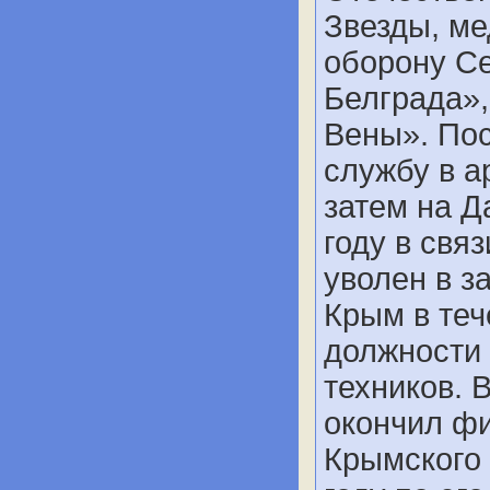
Звезды, ме
оборону С
Белграда»,
Вены». По
службу в а
затем на Д
году в свя
уволен в з
Крым в теч
должности
техников. В
окончил фи
Крымского 