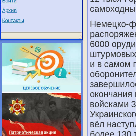
Войти
самоходных
Архив
Контакты
Немецко-ф
распоряжен
6000 оруди
штурмовых 
и в самом
обороните
завершилос
окончания 
войсками 3
Украинског
вёл наступ
более 130 