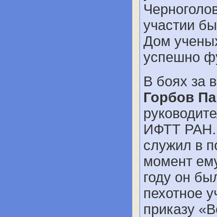
Черноголов
участии бы
Дом ученых
успешно фу
В боях за 
Горбов Па
руководите
ИФТТ РАН.
служил в п
момент ему
году он бы
пехотное у
приказу «В