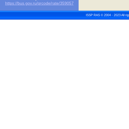
https://bus.gov.ru/qrcode/rate/359057
ISSP RAS © 2004 - 2023 All r