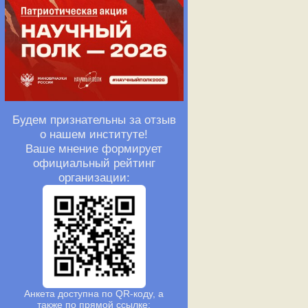
Будем признательны за отзыв
о нашем институте!
Ваше мнение формирует
официальный рейтинг
организации:
Анкета доступна по QR-коду, а
также по прямой ссылке: