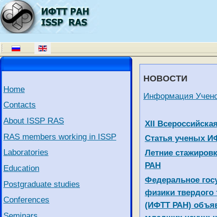
НОВОСТИ
Home
Информация Учено
Contacts
About ISSP RAS
Articles
Title
XII Всероссийска
RAS members working in ISSP
Статья ученых ИФ
Laboratories
Летние стажировк
РАН
Education
Федеральное гос
Postgraduate studies
физики твердого 
Conferences
(ИФТТ РАН) объя
Seminars