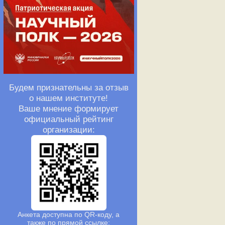
Будем признательны за отзыв
о нашем институте!
Ваше мнение формирует
официальный рейтинг
организации:
Анкета доступна по QR-коду, а
также по прямой ссылке: