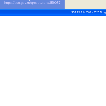
https://bus.gov.ru/qrcode/rate/359057
ISSP RAS © 2004 - 2023 All r