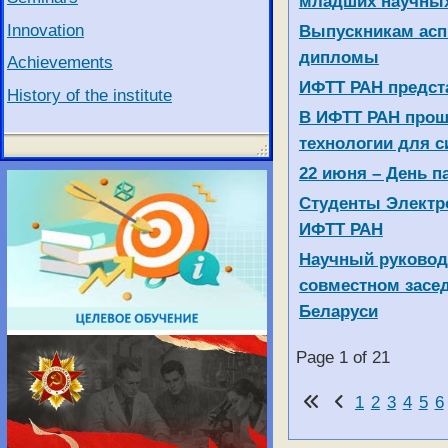
младших научных
Innovation
Выпускникам асп
дипломы
Achievements
ИФТТ РАН предста
History of the institute
В ИФТТ РАН прош
технологии для с
22 июня – День п
Студенты Электро
ИФТТ РАН
Научный руководи
совместном засе
Беларуси
Page 1 of 21
1
2
3
4
5
6