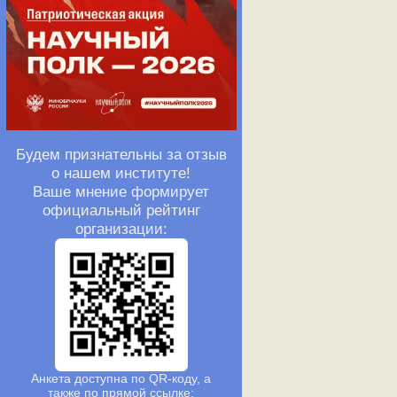
Будем признательны за отзыв
о нашем институте!
Ваше мнение формирует
официальный рейтинг
организации:
Анкета доступна по QR-коду, а
также по прямой ссылке: