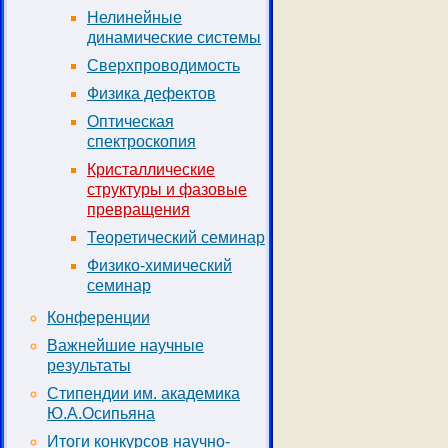
Нелинейные
динамические системы
Сверхпроводимость
Физика дефектов
Оптическая
спектроскопия
Кристаллические
структуры и фазовые
превращения
Теоретический семинар
Физико-химический
семинар
Конференции
Важнейшие научные
результаты
Стипендии им. академика
Ю.А.Осипьяна
Итоги конкурсов научно-