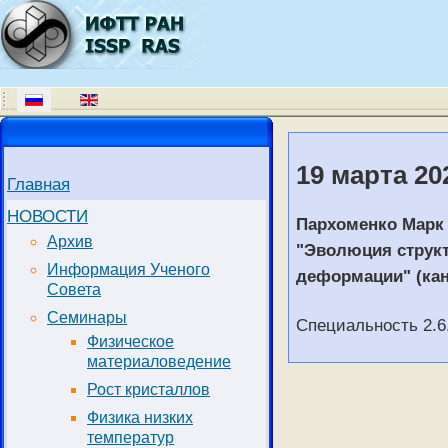
19 марта 20
Главная
НОВОСТИ
Пархоменко Марк
Архив
"Эволюция структ
Информация Ученого
деформации" (кан
Совета
Семинары
Специальность 2.6
Физическое
материаловедение
Рост кристаллов
Физика низких
температур