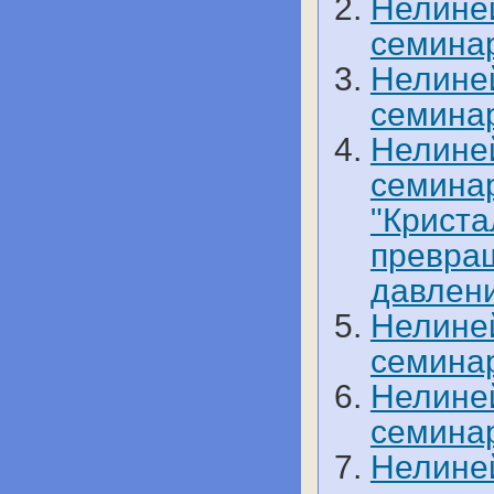
Нелине
семинар
Нелине
семинар
Нелине
семинар
"Криста
превра
давлени
Нелине
семинар
Нелине
семинар
Нелине