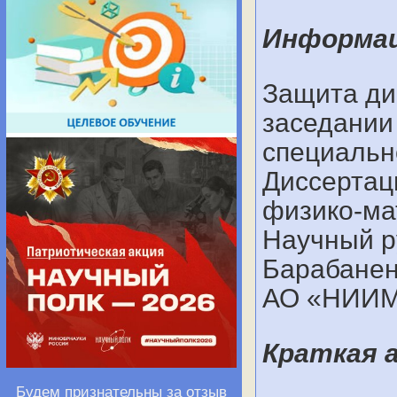
Информац
Защита ди
заседании
специально
Диссертац
физико-ма
Научный ру
Барабанен
АО «НИИМ
Краткая 
Будем признательны за отзыв