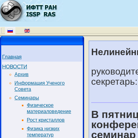
Нелинейн
Главная
НОВОСТИ
руководите
Архив
секретарь:
Информация Ученого
Совета
Семинары
Физическое
В пятниц
материаловедение
Рост кристаллов
конфере
Физика низких
семинар
температур