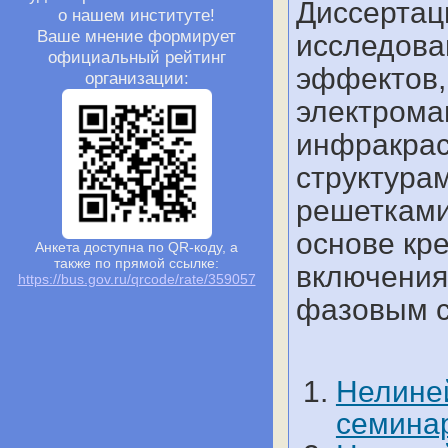
Диссертац
о нашем институте!
Ваше мнение формирует
исследова
официальный рейтинг
эффектов,
организации:
электрома
инфракрас
структура
решетками
основе кр
Анкета доступна по QR-коду, а
также по прямой ссылке:
включения
https://bus.gov.ru/qrcode/rate/359057
фазовым с
Нелине
семинар