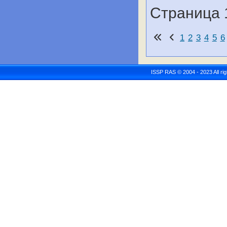
Страница 
1
2
3
4
5
6
ISSP RAS © 2004 - 2023 All r