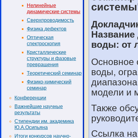
системы
Нелинейные
динамические системы
Сверхпроводимость
Докладчи
Физика дефектов
Название 
Оптическая
воды: от 
спектроскопия
Кристаллические
структуры и фазовые
Основное 
превращения
воды, огр
Теоретический семинар
диапазона 
Физико-химический
семинар
модели и 
Конференции
Также обс
Важнейшие научные
результаты
руководит
Стипендии им. академика
Ю.А.Осипьяна
Ссылка на
Итоги конкурсов научно-