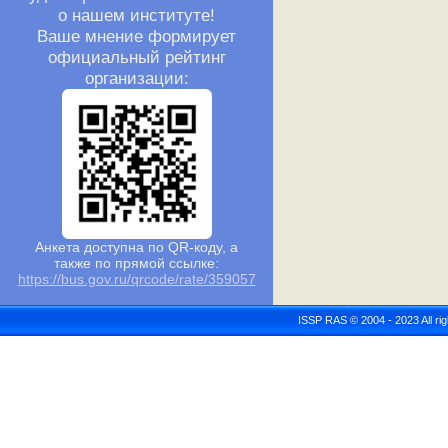
о нашем институте!
Ваше мнение формирует
официальный рейтинг
организации:
Анкета доступна по QR-коду, а
также по прямой ссылке:
https://bus.gov.ru/qrcode/rate/359057
ISSP RAS © 2004 - 2023 All r