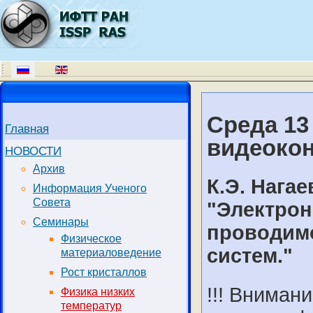
Среда 13
Главная
видеоко
НОВОСТИ
Архив
К.Э. Нагае
Информация Ученого
Совета
"Электрон
Семинары
проводимо
Физическое
систем."
материаловедение
Рост кристаллов
!!! Вниман
Физика низких
температур