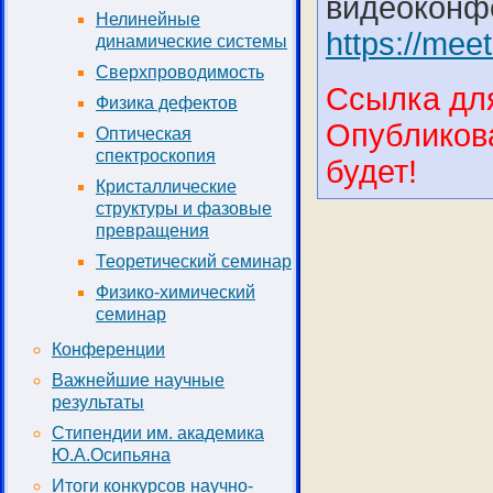
видеоконф
Нелинейные
https://mee
динамические системы
Сверхпроводимость
Ссылка для
Физика дефектов
Опубликова
Оптическая
спектроскопия
будет!
Кристаллические
структуры и фазовые
превращения
Теоретический семинар
Физико-химический
семинар
Конференции
Важнейшие научные
результаты
Стипендии им. академика
Ю.А.Осипьяна
Итоги конкурсов научно-