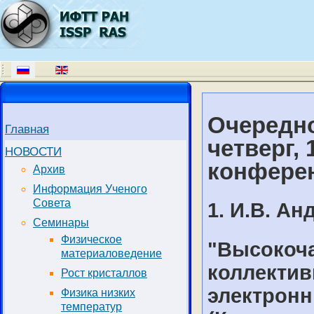
Очередно
Главная
четверг, 
НОВОСТИ
конферен
Архив
Информация Ученого
Совета
1. И.В. Ан
Семинары
Физическое
"Высокоча
материаловедение
коллекти
Рост кристаллов
электронн
Физика низких
температур