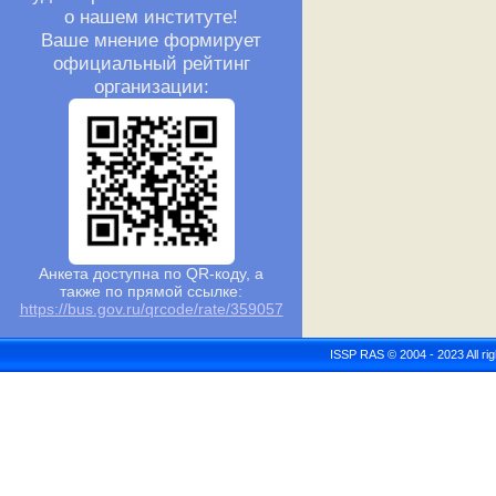
о нашем институте!
Ваше мнение формирует
официальный рейтинг
организации:
Анкета доступна по QR-коду, а
также по прямой ссылке:
https://bus.gov.ru/qrcode/rate/359057
ISSP RAS © 2004 - 2023 All r