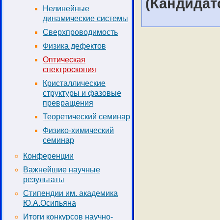
(Кандидат
Нелинейные
динамические системы
Сверхпроводимость
Физика дефектов
Оптическая
спектроскопия
Кристаллические
структуры и фазовые
превращения
Теоретический семинар
Физико-химический
семинар
Конференции
Важнейшие научные
результаты
Стипендии им. академика
Ю.А.Осипьяна
Итоги конкурсов научно-