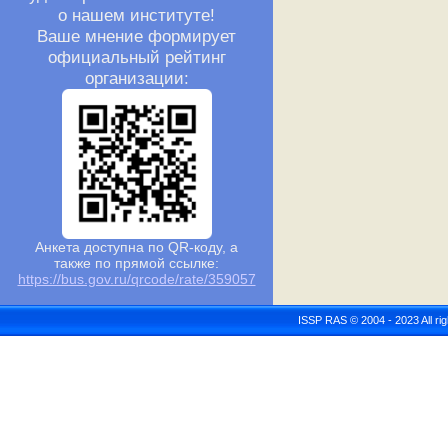
о нашем институте!
Ваше мнение формирует
официальный рейтинг
организации:
Анкета доступна по QR-коду, а
также по прямой ссылке:
https://bus.gov.ru/qrcode/rate/359057
ISSP RAS © 2004 - 2023 All r