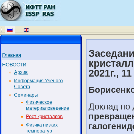
Заседани
Главная
кристалл
НОВОСТИ
2021г., 11
Архив
Информация Ученого
Совета
Борисенко
Семинары
Физическое
Доклад по 
материаловедение
превращен
Рост кристаллов
галогенид
Физика низких
температур