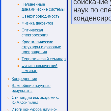
соискание 
Нелинейные
наук по сп
динамические системы
конденсиро
Сверхпроводимость
Физика дефектов
Оптическая
спектроскопия
Кристаллические
структуры и фазовые
превращения
Теоретический семинар
Физико-химический
семинар
Конференции
Важнейшие научные
результаты
Стипендии им. академика
Ю.А.Осипьяна
Итоги конкурсов научно-