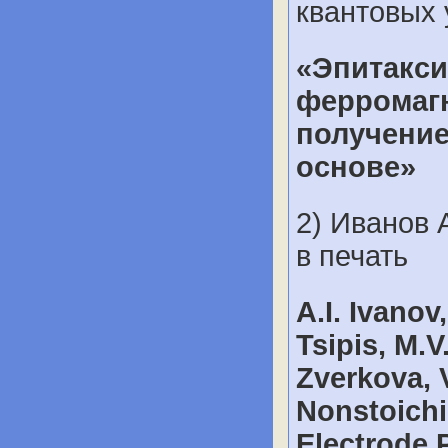
квантовых 
«Эпитакси
ферромаг
получение
основе»
2) Иванов 
в печать
A.I. Ivanov
Tsipis, M.V
Zverkova, V
Nonstoichi
Electrode 