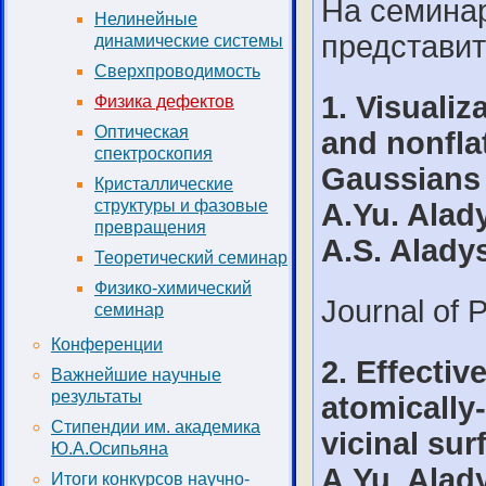
На семина
Нелинейные
представит
динамические системы
Сверхпроводимость
1. Visualiz
Физика дефектов
Оптическая
and nonflat
спектроскопия
Gaussians
Кристаллические
структуры и фазовые
A.Yu. Alad
превращения
A.S. Alady
Теоретический семинар
Физико-химический
Journal of 
семинар
Конференции
2. Effectiv
Важнейшие научные
результаты
atomically
Стипендии им. академика
vicinal sur
Ю.А.Осипьяна
A.Yu. Alad
Итоги конкурсов научно-