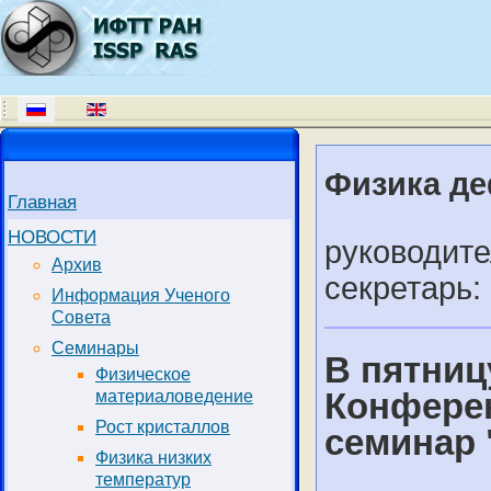
Физика д
Главная
НОВОСТИ
руководите
Архив
секретарь:
Информация Ученого
Совета
Семинары
В пятницу
Физическое
Конферен
материаловедение
Рост кристаллов
семинар 
Физика низких
температур