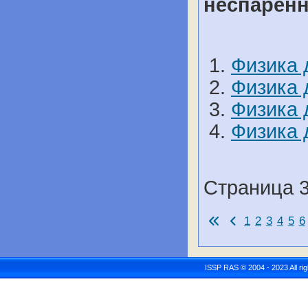
неспарен
Физика 
Физика 
Физика 
Физика 
Страница 3
1
2
3
4
5
6
ISSP RAS © 2004 - 2023 All r