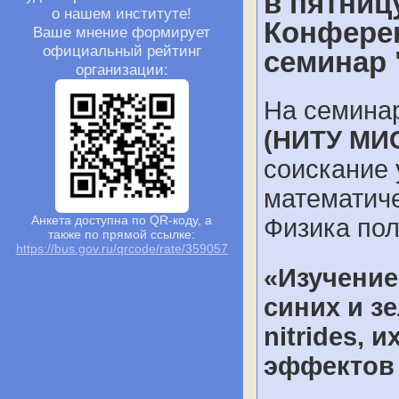
в пятницу
о нашем институте!
Конферен
Ваше мнение формирует
официальный рейтинг
семинар 
организации:
На семина
(НИТУ МИ
соискание 
математиче
Анкета доступна по QR-коду, а
Физика по
также по прямой ссылке:
https://bus.gov.ru/qrcode/rate/359057
«Изучение
синих и зе
nitrides, 
эффектов 