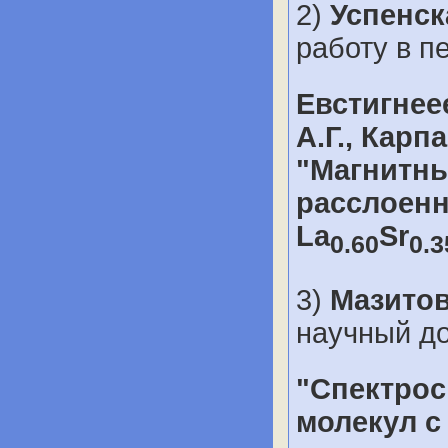
2)
Успенск
работу в пе
Евстигнеее
А.Г., Карп
"Магнитны
расслоенн
La
Sr
0.60
0.3
3)
Мазито
научный д
"Спектро
молекул с