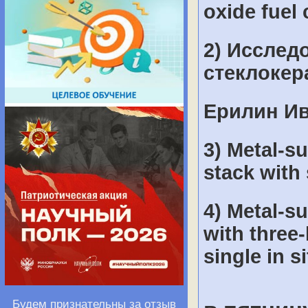
oxide fuel 
2) Исслед
стеклокер
Ерилин Ив
3) Metal-su
stack with 
4) Metal-su
with three
single in s
Будем признательны за отзыв