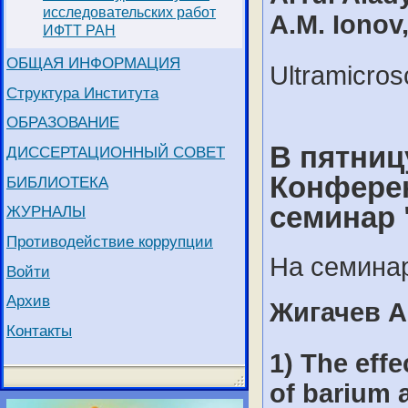
исследовательских работ
A.M. Ionov
ИФТТ РАН
ОБЩАЯ ИНФОРМАЦИЯ
Ultramicro
Структура Института
ОБРАЗОВАНИЕ
В пятницу
ДИССЕРТАЦИОННЫЙ СОВЕТ
Конферен
БИБЛИОТЕКА
семинар 
ЖУРНАЛЫ
Противодействие коррупции
На семинар
Войти
Архив
Жигачев А
Контакты
1) The eff
of barium a