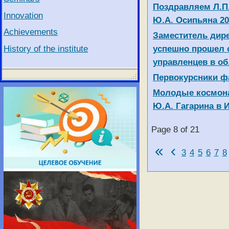
Поздравляем Л.П
Innovation
Ю.А. Осипьяна 20
Achievements
Заместитель дир
History of the institute
успешно прошел о
управленцев в об
Первокурсники ф
Молодые космона
Ю.А. Гагарина в 
Page 8 of 21
3
4
5
6
7
8