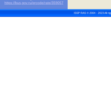
https://bus.gov.ru/qrcode/rate/359057
ISSP RAS © 2004 - 2023 All r