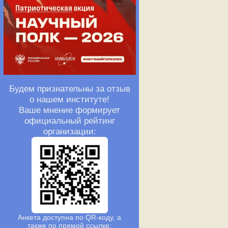
Будем признательны за отзыв
о нашем институте!
Ваше мнение формирует
официальный рейтинг
организации:
Анкета доступна по QR-коду, а
также по прямой ссылке: