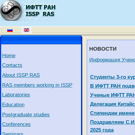
НОВОСТИ
Home
Информация Учено
Contacts
About ISSP RAS
Articles
Title
Студенты 3-го к
RAS members working in ISSP
В ИФТТ РАН подве
Laboratories
Ученые ИФТТ РАН
Делегация Китайс
Education
Стипендии имени 
Postgraduate studies
Поздравляем С.И
Conferences
2025 года
Seminars