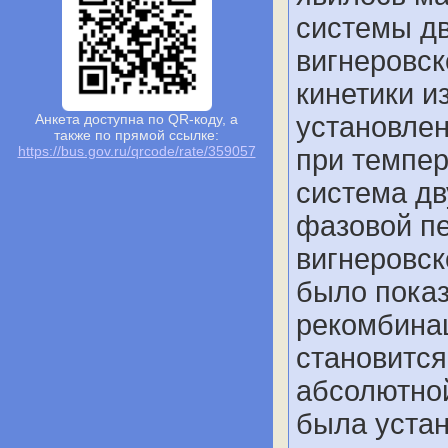
системы д
вигнеровск
кинетики и
установлен
Анкета доступна по QR-коду, а
также по прямой ссылке:
https://bus.gov.ru/qrcode/rate/359057
при темпер
система д
фазовой пе
вигнеровск
было показ
рекомбина
становится
абсолютно
была устан