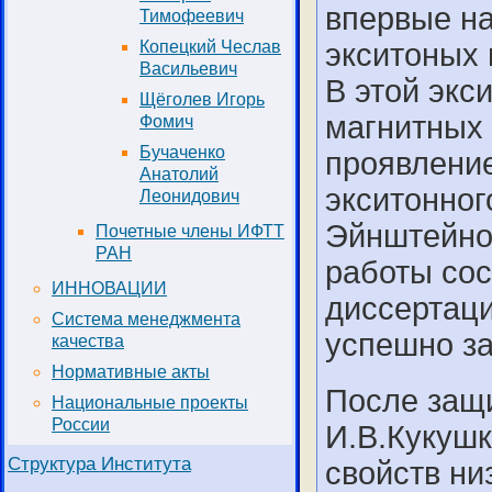
впервые н
Тимофеевич
Копецкий Чеслав
экситоных 
Васильевич
В этой экс
Щёголев Игорь
магнитных
Фомич
Бучаченко
проявление
Анатолий
экситонног
Леонидович
Эйнштейнов
Почетные члены ИФТТ
РАН
работы сос
ИННОВАЦИИ
диссертаци
Система менеджмента
успешно за
качества
Нормативные акты
После защ
Национальные проекты
России
И.В.Кукушк
Структура Института
свойств ни