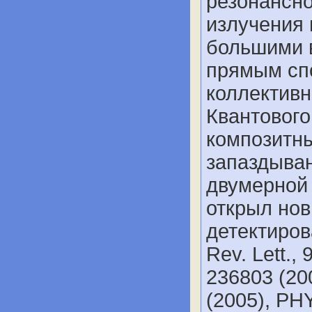
резонансн
излучения 
большими 
прямым сп
коллектив
Квантового
композитн
запаздыван
двумерной 
открыл но
детектиров
Rev. Lett., 
236803 (200
(2005), P