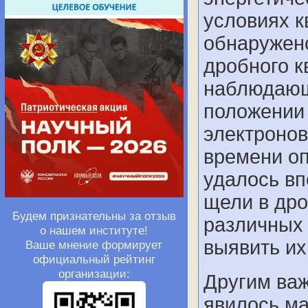
условиях к
обнаружен
дробного к
наблюдающ
положении
электронов
времени оп
удалось вп
щели в др
Будем признательны за отзыв
различных 
о нашем институте!
выявить их
Ваше мнение формирует
официальный рейтинг
организации:
Другим ва
явилось ма