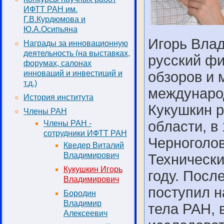
ИФТТ РАН им.
Г.В.Курдюмова и
Ю.А.Осипьяна
Игорь Влад
Награды за инновационную
деятельность (на выставках,
русский фи
форумах, салонах
инноваций и инвестиций и
обзоров и 
т.д.)
международ
История института
Кукушкин р
Члены РАН
области, в 
Члены РАН -
сотрудники ИФТТ РАН
Черноголов
Кведер Виталий
Владимирович
Технически
Кукушкин Игорь
году. Посл
Владимирович
поступил н
Бородин
Владимир
тела РАН, 
Алексеевич