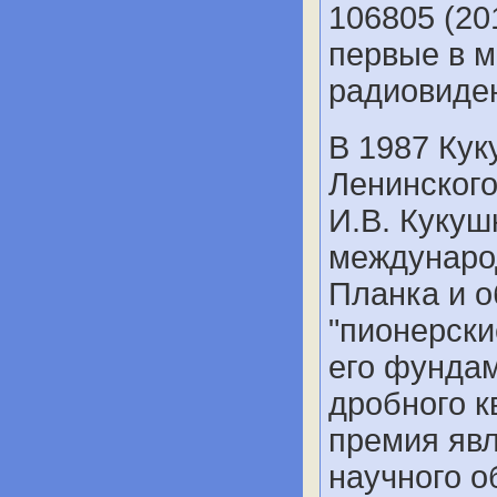
106805 (20
первые в м
радиовиде
В 1987 Кук
Ленинского
И.В. Кукуш
междунаро
Планка и о
"пионерски
его фунда
дробного к
премия явл
научного о