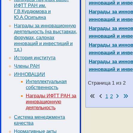
инноваций и инвес
ИФТТ РАН им.
Награды за иннов
Г.В.Курдюмова и
Ю.А.Осипьяна
инноваций и инвес
Награды за инновационную
Награды за иннов
деятельность (на выставках,
инноваций и инвес
форумах, салонах
инноваций и инвестиций и
Награды за иннов
т.д.)
инноваций и инвес
История института
Награды за иннов
Члены РАН
инноваций и инвес
ИННОВАЦИИ
Интеллектуальная
Страница 1 из 2
собственность
1
2
Награды ИФТТ РАН за
инновационную
деятельность
Система менеджмента
качества
Нормативные акты