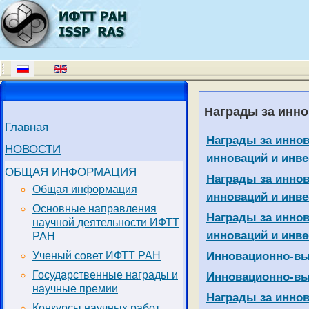
Награды за инн
Главная
Материалы
Заголовок
Награды за иннов
НОВОСТИ
инноваций и инвес
ОБЩАЯ ИНФОРМАЦИЯ
Награды за иннов
Общая информация
инноваций и инвес
Основные направления
Награды за иннов
научной деятельности ИФТТ
инноваций и инвес
РАН
Инновационно-выс
Ученый совет ИФТТ РАН
Государственные награды и
Инновационно-выс
научные премии
Награды за иннов
Конкурсы научных работ