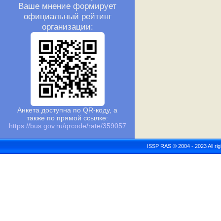
Ваше мнение формирует
официальный рейтинг
организации:
Анкета доступна по QR-коду, а
также по прямой ссылке:
https://bus.gov.ru/qrcode/rate/359057
ISSP RAS © 2004 - 2023 All r