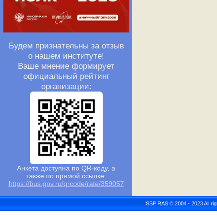
Будем признательны за отзыв
о нашем институте!
Ваше мнение формирует
официальный рейтинг
организации:
Анкета доступна по QR-коду, а
также по прямой ссылке:
https://bus.gov.ru/qrcode/rate/359057
ISSP RAS © 2004 - 2023 All r