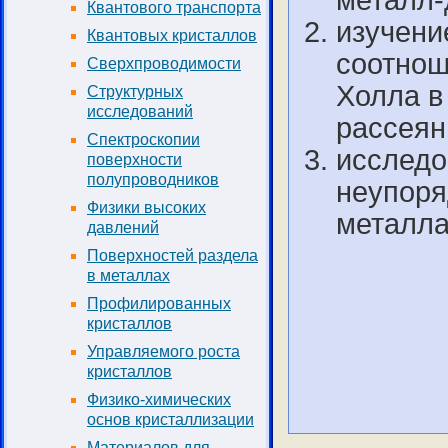
металл-
Квантового транспорта
изучени
Квантовых кристаллов
соотнош
Сверхпроводимости
Холла в
Структурных
исследований
рассея
Спектроскопии
исследо
поверхности
полупроводников
неупоря
Физики высоких
металла
давлений
Поверхностей раздела
в металлах
Профилированных
кристаллов
Управляемого роста
кристаллов
Физико-химических
основ кристаллизации
Материалов для