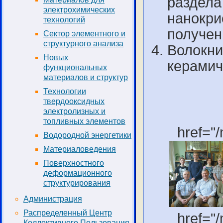
раздела
электрохимических
нанокри
технологий
получен
Сектор элементного и
структурного анализа
Волокни
Новых
керамич
функциональных
материалов и структур
Технологии
твердооксидных
электролизных и
топливных элементов
href="/
Водородной энергетики
Материаловедения
Поверхностного
деформационного
структурирования
Администрация
Распределенный Центр
href="/
Коллективного Пользования