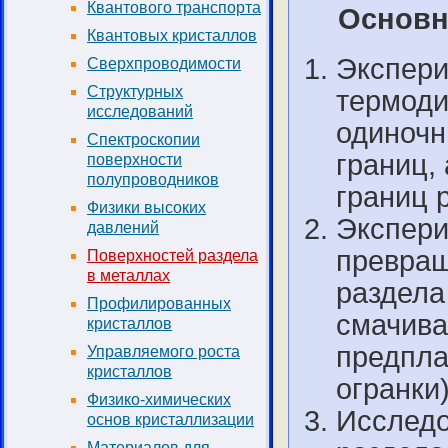
Квантового транспорта
Основн
Квантовых кристаллов
Экспери
Сверхпроводимости
Структурных
термоди
исследований
одиночн
Спектроскопии
границ,
поверхности
полупроводников
границ 
Физики высоких
Экспери
давлений
превращ
Поверхностей раздела
в металлах
раздела
Профилированных
смачива
кристаллов
предпла
Управляемого роста
кристаллов
огранки)
Физико-химических
Исследо
основ кристаллизации
Материалов для