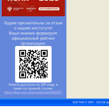
Будем признательны за отзыв
о нашем институте!
Ваше мнение формирует
официальный рейтинг
организации:
Анкета доступна по QR-коду, а
также по прямой ссылке:
https://bus.gov.ru/qrcode/rate/359057
ISSP RAS © 2004 - 2023 All r