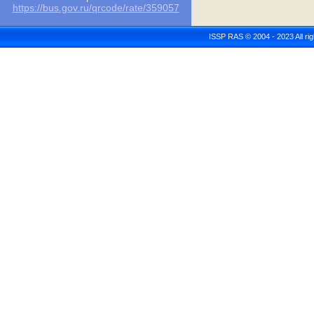
https://bus.gov.ru/qrcode/rate/359057
ISSP RAS © 2004 - 2023 All r