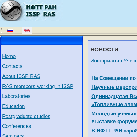
НОВОСТИ
Home
Информация Учено
Contacts
About ISSP RAS
Articles
Title
На Совещании по
RAS members working in ISSP
Научные меропри
Laboratories
Одиннадцатая Вс
«Топливные элеме
Education
Молодые ученые 
Postgraduate studies
выставке-форуме
Conferences
В ИФТТ РАН зара
Seminars