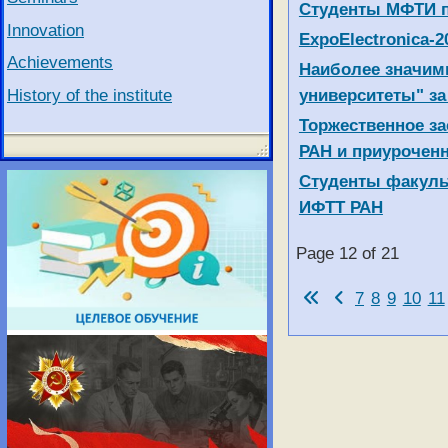
Студенты МФТИ п
Innovation
ExpoElectronica-2
Achievements
Наиболее значимы
History of the institute
университеты" за
Торжественное за
РАН и приурочен
Студенты факуль
ИФТТ РАН
Page 12 of 21
7
8
9
10
11