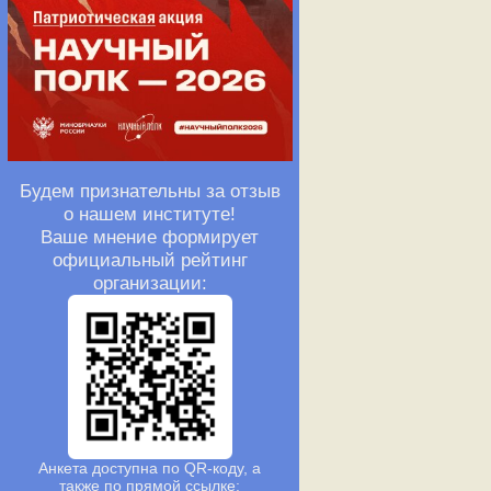
Будем признательны за отзыв
о нашем институте!
Ваше мнение формирует
официальный рейтинг
организации:
Анкета доступна по QR-коду, а
также по прямой ссылке: