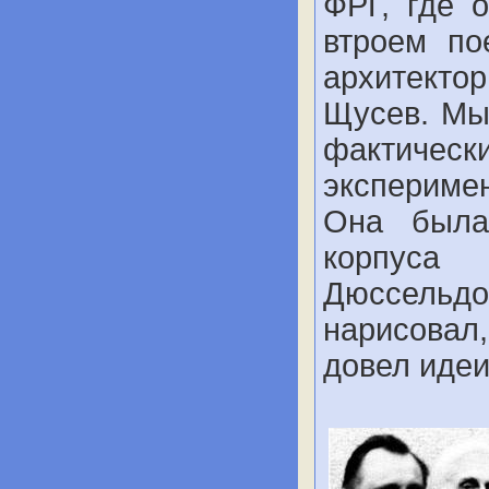
ФРГ, где 
втроем по
архитекто
Щусев. Мы
фактиче
экспериме
Она была
корпуса 
Дюссельдо
нарисовал
довел идеи