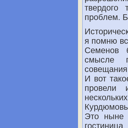
твердого 
проблем. 
Историчес
я помню вс
Семенов 
смысле п
совещания
И вот так
провели 
нескольки
Курдюмовы
Это ныне 
гостиница