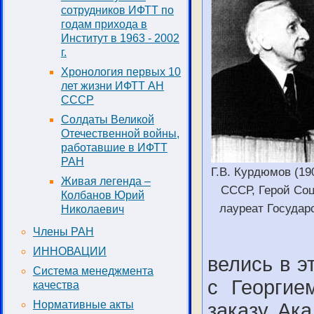
сотрудников ИФТТ по
годам прихода в
Институт в 1963 - 2002
г.
Хронология первых 10
лет жизни ИФТТ АН
СССР
Солдаты Великой
Отечественной войны,
работавшие в ИФТТ
РАН
Г.В. Курдюмов (190
Живая легенда –
СССР, Герой Соц
Колбанов Юрий
лауреат Госуда
Николаевич
Члены РАН
ИННОВАЦИИ
велись в э
Система менеджмента
с Георгие
качества
Нормативные акты
заказу Ак