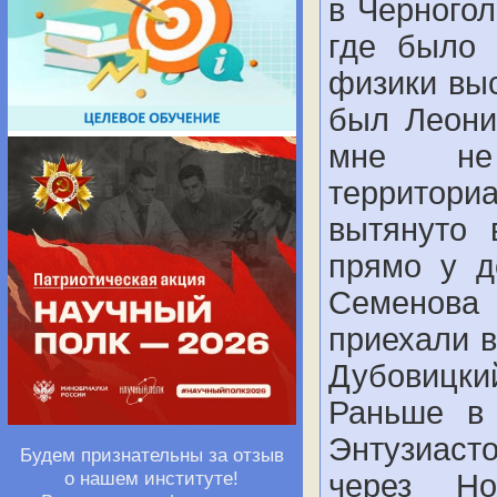
в Черногол
где было 
физики выс
был Леони
мне не
территор
вытянуто 
прямо у д
Семенова
приехали в
Дубовицки
Раньше в 
Энтузиаст
Будем признательны за отзыв
о нашем институте!
через Но