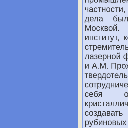
частности
дела был
Москвой.
институт,
стремител
лазерной ф
и A.M. Про
твердоте
сотруднич
себя от
кристалли
создават
рубиновых