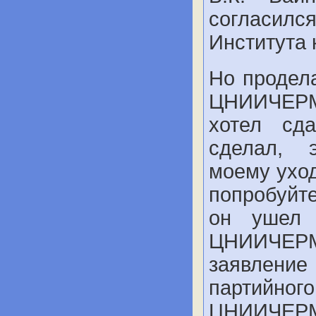
согласилс
Института 
Но продела
ЦНИИЧЕРМ
хотел сд
сделал, 
моему ухо
попробуйте
он ушел
ЦНИИЧЕР
заявление 
партийно
ЦНИИЧЕРМЕ