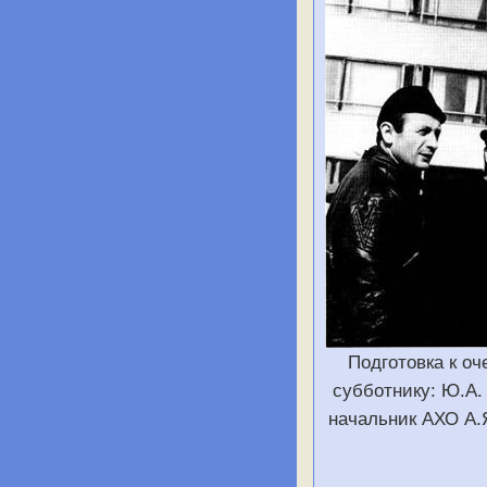
Подготовка к о
субботнику: Ю.А.
начальник АХО А.