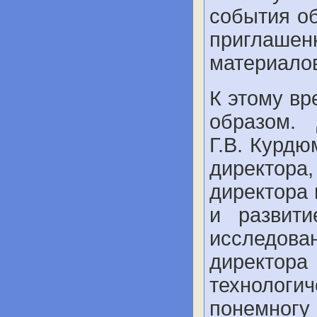
события об
пригла
материало
К этому вр
образом. 
Г.В. Курд
директор
директора 
и развит
исследован
директора
технолог
понемног