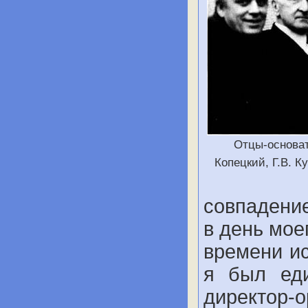
Отцы-основат
Копецкий, Г.В. К
совпадени
в день мое
времени ис
я был еди
директор-о