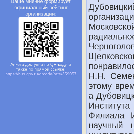
Ваше мнение формирует
Дубовицк
официальный рейтинг
организации:
организац
Московск
радиальное
Черноголо
Щелковс
понравилос
Анкета доступна по QR-коду, а
также по прямой ссылке:
Н.Н. Семе
https://bus.gov.ru/qrcode/rate/359057
этому врем
а Дубовицк
Института
Филиала И
научный 