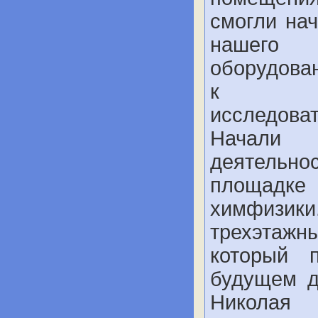
смогли на
нашего 
оборудован
к пр
исследоват
Начал
деятельн
площад
химфизики
трехэта
который 
будущем д
Никола