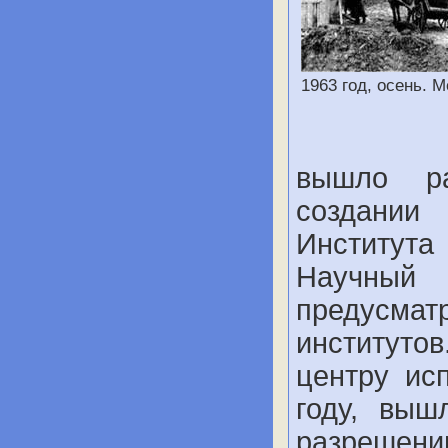
1963 год, осень. 
вышло р
создании
Института
Научны
предусма
институт
центру ис
году, выш
разрешени