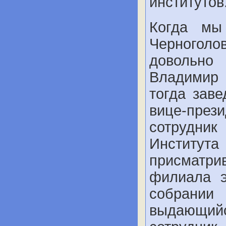
институтов
Когда мы
Черноголо
довольн
Владимир 
тогда зав
вице-пре
сотрудник
Института
присматри
филиала э
собрании
выдающий