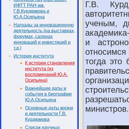
Г.В. Ку
ИФТТ РАН им.
Г.В.Курдюмова и
авторитет
Ю.А.Осипьяна
ученым, д
Награды за инновационную
деятельность (на выставках,
академика
форумах, салонах
и астрон
инноваций и инвестиций и
т.д.)
относимся
История института
тогда это
К истории становления
института (из
правител
воспоминаний Ю.А.
организ
Осипьяна)
строитель
Важнейшие даты и
события в биографии
разреша
Ю.А.Осипьяна
министров.
Основные даты жизни
и деятельности Г.В.
Курдюмова
Список научных