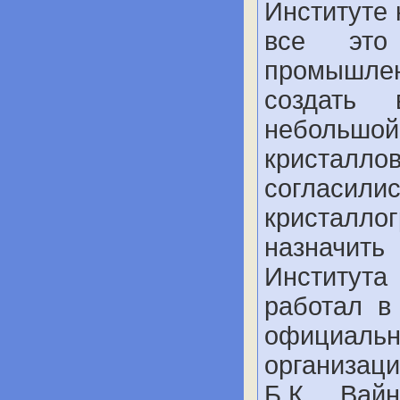
Институте 
все это
промышлен
создать 
небольш
кристаллов
согласили
кристалло
назначит
Института
работал в
официаль
организац
Б.К. Вай