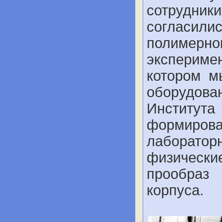
сотрудники
согласи
полиме
экспериме
котором м
оборудов
Институт
формиров
лабораторн
физическ
прообраз 
корпуса.