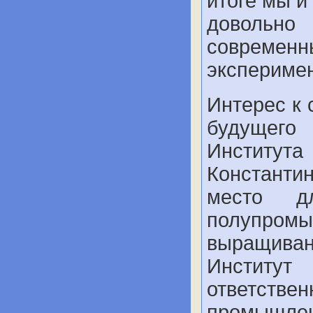
итоге мы и
довольн
соврем
экспериме
Интерес к 
будущего 
Институ
Константи
место д
полупр
выращива
Институт
ответствен
промышлен