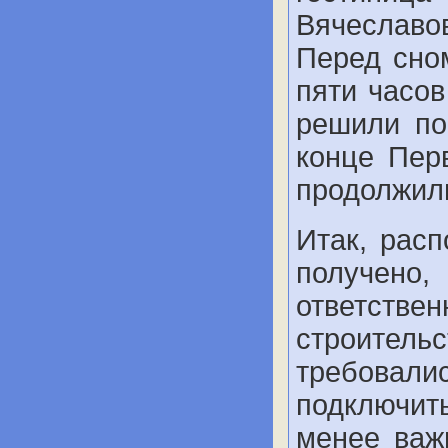
Вячеславо
Перед сно
пяти часов
решили по
конце Пер
продолжил
Итак, расп
получено
ответст
строитель
требовалис
под­ключит
менее важ