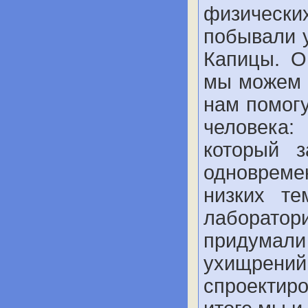
физически
побывали 
Капицы. О
мы можем о
нам помогу
человека:
который 
одноврем
низких те
лаборато
придумал
ухищрени
спроектир