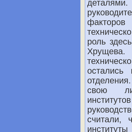
деталями.
руководит
факторов
техническ
роль здес
Хрущева
техничес
остались
отделения
свою ли
институт
руководст
считали,
институт