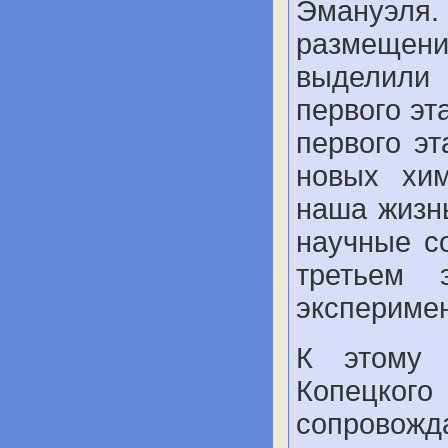
Эману
размещ
выдели
первого эт
первого эт
новых хим
наша жизн
научные со
третьем 
эксперимен
К этому 
Копецко
сопровожд