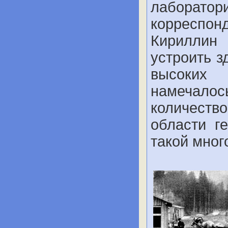
лаборат
корреспо
Кириллин
устроить з
высоких
намечало
количество
области г
такой мно