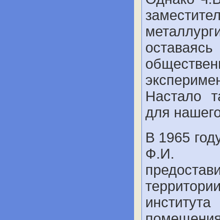
замести
металлург
оставаясь
обществен
экспериме
Настало т
для нашего
В 1965 год
Ф.И. Д
предост
террит
институ
помещен