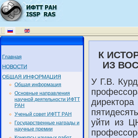
К ИСТО
Главная
ИЗ ВО
НОВОСТИ
ОБЩАЯ ИНФОРМАЦИЯ
У Г.В. Ку
Общая информация
профессо
Основные направления
научной деятельности ИФТТ
директора
РАН
пятидесят
Ученый совет ИФТТ РАН
уйти из Ц
Государственные награды и
научные премии
профессор
Конкурсы научных работ