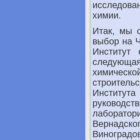
исследов
химии.
Итак, мы 
выбор на Ч
Институт 
следующая
химическ
строительс
Институт
руководст
лаборато
Вернадс
Виноград