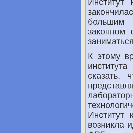
Институт 
закончила
большим 
законном 
заниматьс
К этому в
института
сказать, 
представ
лаборат
технологи
Институт 
возникла и