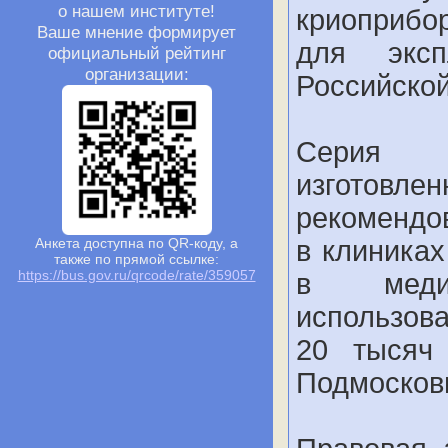
о нашем институте!
криоприбо
Ваше мнение формирует
для эксп
официальный рейтинг
организации:
Российской
Серия п
изгото
рекомендо
в клиника
Анкета доступна по QR-коду, а
также по прямой ссылке:
https://bus.gov.ru/qrcode/rate/359057
в медиц
использов
20 тысяч
Подмосков