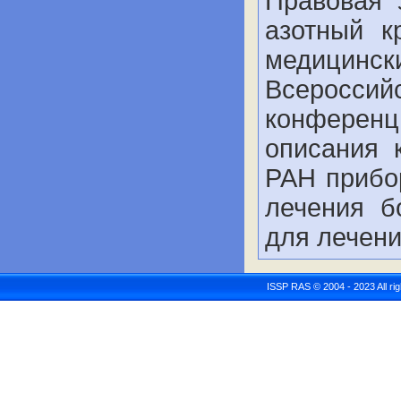
Правовая 
азотный к
медицинск
Всерос
конференц
описания 
РАН прибо
лечения б
для лечени
ISSP RAS © 2004 - 2023 All r