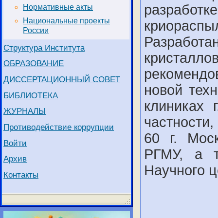
разработ
Нормативные акты
Национальные проекты
криорасп
России
Разработ
Структура Института
кристалло
ОБРАЗОВАНИЕ
рекомендо
ДИССЕРТАЦИОННЫЙ СОВЕТ
новой тех
БИБЛИОТЕКА
клиниках 
ЖУРНАЛЫ
частности,
Противодействие коррупции
60 г. Мос
Войти
РГМУ, а 
Архив
Научного ц
Контакты