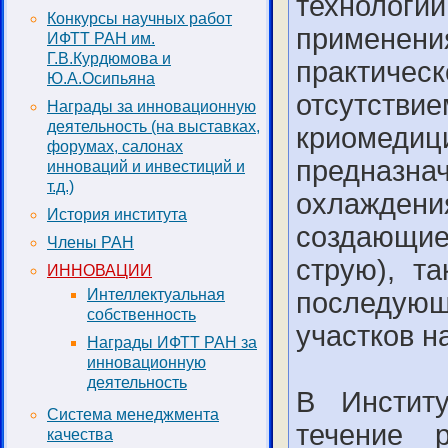
технологи
Конкурсы научных работ
применен
ИФТТ РАН им.
Г.В.Курдюмова и
практич
Ю.А.Осипьяна
отсутс
Награды за инновационную
деятельность (на выставках,
криоме
форумах, салонах
предназн
инноваций и инвестиций и
т.д.)
охлажден
История института
создающи
Члены РАН
струю), т
ИННОВАЦИИ
Интеллектуальная
последую
собственность
участков н
Награды ИФТТ РАН за
инновационную
деятельность
В Инстит
Система менеджмента
течение 
качества