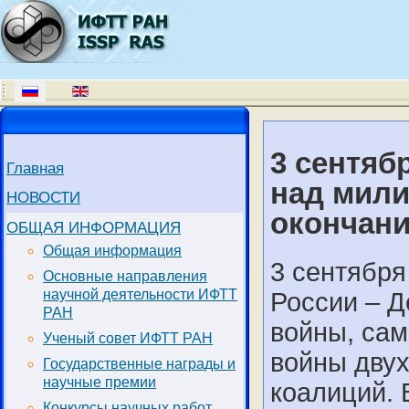
3 сентяб
Главная
над мили
НОВОСТИ
окончан
ОБЩАЯ ИНФОРМАЦИЯ
Общая информация
3 сентября
Основные направления
научной деятельности ИФТТ
России – Д
РАН
войны, сам
Ученый совет ИФТТ РАН
войны двух
Государственные награды и
научные премии
коалиций. 
Конкурсы научных работ