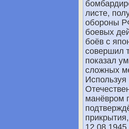
бомбардир
листе, пол
обороны Р
боевых дей
боёв с япо
совершил т
показал ум
сложных ме
Используя 
Отечествен
манёвром п
подтвержд
прикрытия
12.08.1945