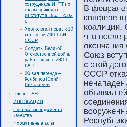
сотрудников ИФТТ по
В феврале 
годам прихода в
Институт в 1963 - 2002
конференци
г.
коалиции, 
Хронология первых 10
что после 
лет жизни ИФТТ АН
СССР
окончания 
Солдаты Великой
Союз вступ
Отечественной войны,
работавшие в ИФТТ
с этой дог
РАН
СССР отказ
Живая легенда –
Колбанов Юрий
ненападени
Николаевич
объявил ей
Члены РАН
соединения
ИННОВАЦИИ
вооруженн
Система менеджмента
качества
Республики
Нормативные акты