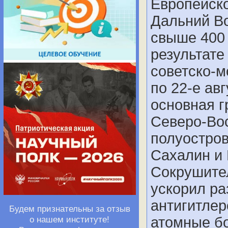
Европейско
Дальний В
свыше 400 
результате
советско-м
по 22-е ав
основная 
Северо-Вос
полуостро
Сахалин и 
Сокрушите
ускорил р
антигитлер
Будем признательны за отзыв
о нашем институте!
атомные бо