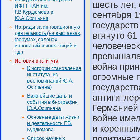
шесть лет, 
ИФТТ РАН им.
Г.В.Курдюмова и
сентября 1
Ю.А.Осипьяна
государств
Награды за инновационную
деятельность (на выставках,
втянуто 61
форумах, салонах
человеческ
инноваций и инвестиций и
т.д.)
превышала 
История института
война при
К истории становления
института (из
огромные п
воспоминаний Ю.А.
государств
Осипьяна)
антигитлер
Важнейшие даты и
события в биографии
Германией 
Ю.А.Осипьяна
войне имел
Основные даты жизни
и деятельности Г.В.
и коренным
Курдюмова
политическ
Список научных