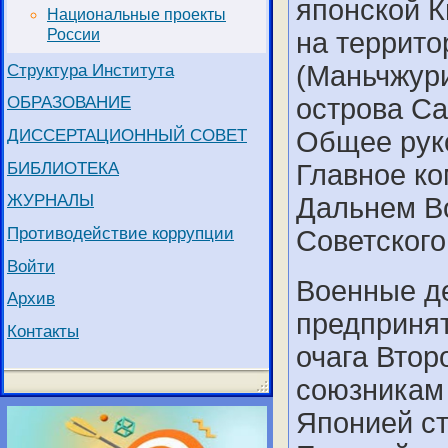
японской К
Национальные проекты
России
на террито
Структура Института
(Маньчжури
ОБРАЗОВАНИЕ
острова Са
ДИССЕРТАЦИОННЫЙ СОВЕТ
Общее рук
БИБЛИОТЕКА
Главное ко
ЖУРНАЛЫ
Дальнем В
Противодействие коррупции
Советского
Войти
Военные д
Архив
предприня
Контакты
очага Втор
союзникам
Японией ст