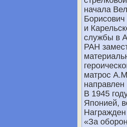
стрелковой
начала Ве
Борисович 
и Карельс
службы в А
РАН замес
материальн
героическо
матрос А.М
направлен 
В 1945 год
Японией, в
Награжден
«За оборо