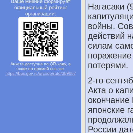
Ваше мнение формирует
Нагасаки (
официальный рейтинг
организации:
капитуляци
войны. Сов
действий 
силам само
поражение
потерями.
Анкета доступна по QR-коду, а
также по прямой ссылке:
https://bus.gov.ru/qrcode/rate/359057
2-го сентя
Акта о кап
окончание 
японские г
продолжали
России дат