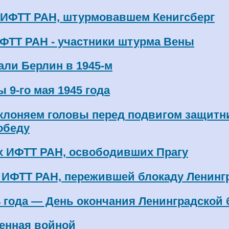
 ИФТТ РАН, штурмовавшем Кенигсберг
ФТТ РАН - участники штурма Вены
ли Берлин в 1945-м
 9-го мая 1945 года
склоняем головы перед подвигом защитни
обеду
х ИФТТ РАН, освободивших Прагу
 ИФТТ РАН, пережившей блокаду Ленинг
44 года — День окончания Ленинградской
енная войной