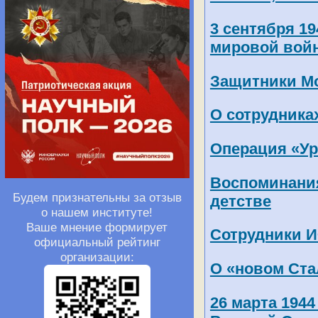
3 сентября 1
мировой вой
Защитники М
О сотрудника
Операция «Ур
Воспоминания
Будем признательны за отзыв
детстве
о нашем институте!
Ваше мнение формирует
Сотрудники И
официальный рейтинг
организации:
О «новом Ста
26 марта 1944