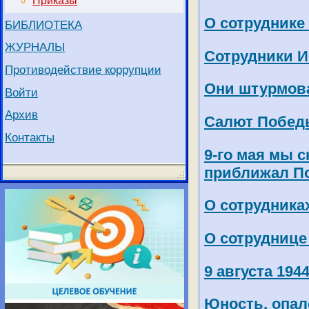
Приказы
О сотруднике
БИБЛИОТЕКА
ЖУРНАЛЫ
Сотрудники И
Противодействие коррупции
Они штурмова
Войти
Архив
Салют Победы
Контакты
9-го мая мы 
приближал П
О сотрудника
О сотруднице
9 августа 19
Юность, опал