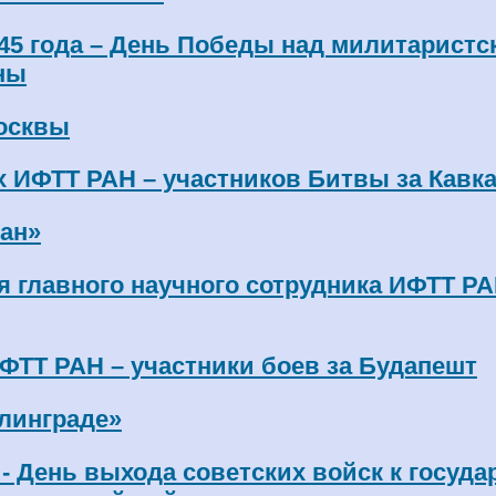
945 года – День Победы над милитаристс
ны
осквы
х ИФТТ РАН – участников Битвы за Кавка
ан»
 главного научного сотрудника ИФТТ РА
ФТТ РАН – участники боев за Будапешт
линграде»
 - День выхода советских войск к госуд